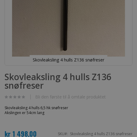
Skovleaksling 4 hulls Z136 snøfreser
Gå
til
Skovleaksling 4 hulls Z136
begynnelsen
snøfreser
av
bildegalleri
Bli den første til å omtale produktet
Skovleaksling 4 hulls 6,5 hk snøfreser
Akslingen er 54cm lang
kr 1 498,00
SKU
Skovleaksling 4 hulls Z136 snøfreser