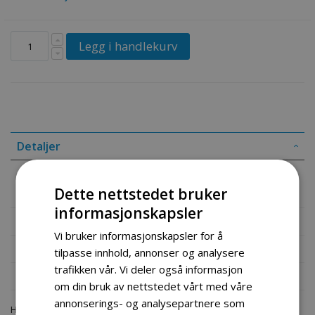
Legg i handlekurv
Detaljer
Skovleaksling 4 hulls 6,5 hk snøfreser
Dette nettstedet bruker
informasjonskapsler
Mer informasjon
Vi bruker informasjonskapsler for å
Produktomtaler
tilpasse innhold, annonser og analysere
trafikken vår. Vi deler også informasjon
Fil vedlegg
om din bruk av nettstedet vårt med våre
annonserings- og analysepartnere som
Hos engrosservice.no får du kjøpt
skovleaksling 4 hulls z1311