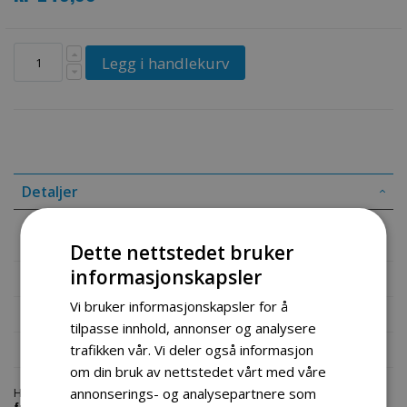
Legg i handlekurv
Detaljer
Brakett for heve og senke funksjon snøfreser med belter
Dette nettstedet bruker
informasjonskapsler
Mer informasjon
Vi bruker informasjonskapsler for å
Produktomtaler
tilpasse innhold, annonser og analysere
Fil vedlegg
trafikken vår. Vi deler også informasjon
om din bruk av nettstedet vårt med våre
annonserings- og analysepartnere som
Hos engrosservice.no får du kjøpt
brakett for heve og senke