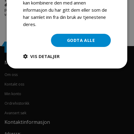
funksjon snofreser med belter
til markedets beste priser. Bestill en
kan kombinere den med annen
deler-snofreser
i dag fra Engros Service. Vi har et stort utvalg av
informasjon du har gitt dem eller som de
produkter innen: Hjem, sport og fritids segmentet. Velkommen skal du
være.
har samlet inn fra din bruk av tjenestene
deres.
Les mer
GODTA ALLE
Engrosservice.no
VIS DETALJER
Min konto
Om oss
Kontakt oss
Min konto
Ordrehistorikk
Avansert søk
Kontaktinformasjon
Adresse: