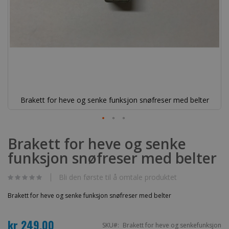
Brakett for heve og senke funksjon snøfreser med belter
Gå
til
Brakett for heve og senke
begynnelsen
funksjon snøfreser med belter
av
bildegalleri
Bli den første til å omtale produktet
Brakett for heve og senke funksjon snøfreser med belter
kr 249,00
SKU
Brakett for heve og senkefunksjon