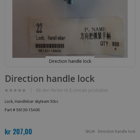
Direction handle lock
Gå
til
Direction handle lock
begynnelsen
av
bildegalleri
Bli den første til å omtale produktet
Lock, Handlebar skyteam 50cc
Part # 56130-15A00
kr 207,00
SKU
Direction handle lock