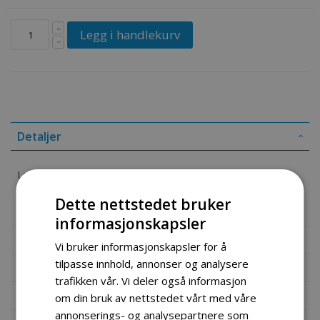
Legg i handlekurv
Detaljer
Lock, Handlebar
Dette nettstedet bruker
Part # 56130-15A00
informasjonskapsler
Mer informasjon
Vi bruker informasjonskapsler for å
tilpasse innhold, annonser og analysere
Produktomtaler
trafikken vår. Vi deler også informasjon
Fil vedlegg
om din bruk av nettstedet vårt med våre
annonserings- og analysepartnere som