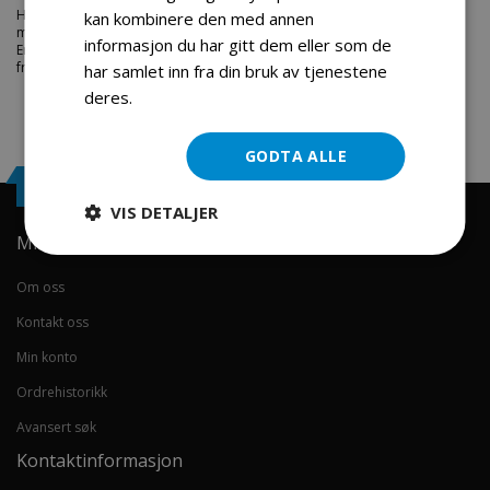
Hos engrosservice.no får du kjøpt
direction handle lock handle
til
kan kombinere den med annen
markedets beste priser. Bestill en
deler-moped-scootere
i dag fra
informasjon du har gitt dem eller som de
Engros Service. Vi har et stort utvalg av produkter innen: Hjem, sport og
fritids segmentet. Velkommen skal du være.
har samlet inn fra din bruk av tjenestene
deres.
Les mer
GODTA ALLE
Engrosservice.no
VIS DETALJER
Min konto
Om oss
Kontakt oss
Min konto
Ordrehistorikk
Avansert søk
Kontaktinformasjon