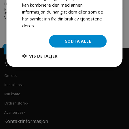
Hos engrosservice.no får du kjøpt
80 link chain
til markedets beste
kan kombinere den med annen
priser. Bestill en
deler-moped-scootere
i dag fra Engros Service. Vi har
informasjon du har gitt dem eller som de
et stort utvalg av produkter innen: Hjem, sport og fritids segmentet.
Velkommen skal du være.
har samlet inn fra din bruk av tjenestene
deres.
Les mer
GODTA ALLE
Engrosservice.no
VIS DETALJER
Min konto
Om oss
Kontakt oss
Min konto
Ordrehistorikk
Avansert søk
Kontaktinformasjon