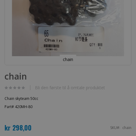
chain
Gå
til
chain
begynnelsen
av
bildegalleri
Bli den første til å omtale produktet
Chain skyteam 50cc
Part# 420MH-80
kr 298,00
SKU
chain