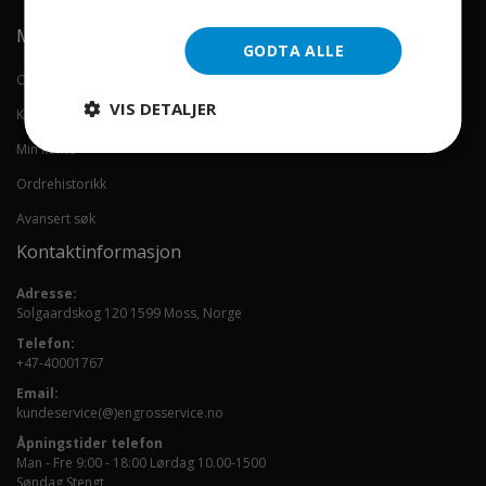
Min konto
GODTA ALLE
Om oss
VIS DETALJER
Kontakt oss
Min konto
Ordrehistorikk
Avansert søk
Kontaktinformasjon
Adresse:
Solgaardskog 120 1599 Moss, Norge
Telefon:
+47-40001767
Email:
kundeservice(@)engrosservice.no
Åpningstider telefon
Man - Fre 9:00 - 18:00 Lørdag 10.00-1500
Søndag Stengt