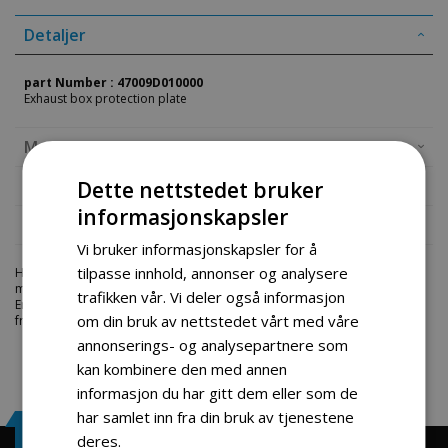
Detaljer
part Number : 47009D010000
Exhaust box protection plate
Mer informasjon
Produktomtaler
Dette nettstedet bruker
informasjonskapsler
Fil vedlegg
Vi bruker informasjonskapsler for å
tilpasse innhold, annonser og analysere
Hos engrosservice.no får du kjøpt
exhaust box protection plate
til
markedets beste priser. Bestill en
deler-moped-scootere
i dag fra
trafikken vår. Vi deler også informasjon
Engros Service. Vi har et stort utvalg av produkter innen: Hjem, sport og
om din bruk av nettstedet vårt med våre
fritids segmentet. Velkommen skal du være.
annonserings- og analysepartnere som
kan kombinere den med annen
informasjon du har gitt dem eller som de
har samlet inn fra din bruk av tjenestene
Engrosservice.no
deres.
Les mer