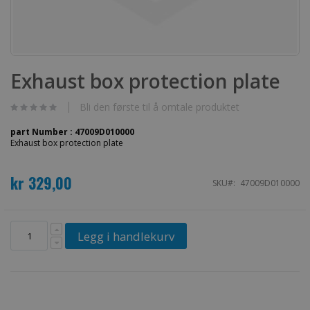
Gå
til
Exhaust box protection plate
begynnelsen
av
bildegalleri
Bli den første til å omtale produktet
part Number : 47009D010000
Exhaust box protection plate
kr 329,00
SKU
47009D010000
Legg i handlekurv