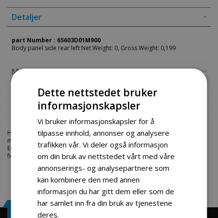
Detaljer
part Number : 65603D01M900
Body panel side rear left Net Weight: 0, Gross Weight: 0,199
Mer informasjon
Produktomtaler
Dette nettstedet bruker
informasjonskapsler
Fil vedlegg
Vi bruker informasjonskapsler for å
tilpasse innhold, annonser og analysere
Hos engrosservice.no får du kjøpt
body panel side rear left
til
markedets beste priser. Bestill en
deler-moped-scootere
i dag fra
trafikken vår. Vi deler også informasjon
Engros Service. Vi har et stort utvalg av produkter innen: Hjem, sport og
om din bruk av nettstedet vårt med våre
fritids segmentet. Velkommen skal du være.
annonserings- og analysepartnere som
kan kombinere den med annen
informasjon du har gitt dem eller som de
har samlet inn fra din bruk av tjenestene
Engrosservice.no
deres.
Les mer