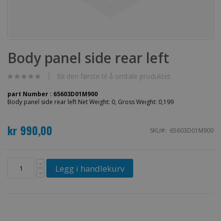
Gå
til
Body panel side rear left
begynnelsen
av
bildegalleri
Bli den første til å omtale produktet
part Number : 65603D01M900
Body panel side rear left Net Weight: 0, Gross Weight: 0,199
kr 990,00
SKU
65603D01M900
Legg i handlekurv