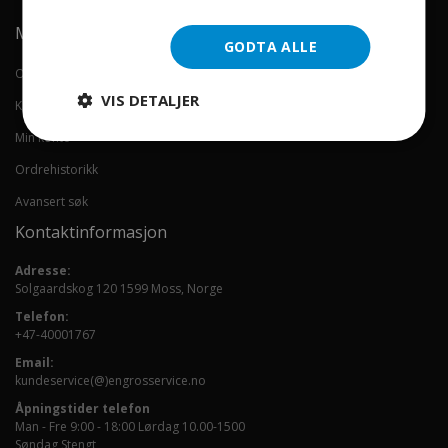
Min konto
GODTA ALLE
Om oss
VIS DETALJER
Kontakt oss
Min konto
Ordrehistorikk
Avansert søk
Kontaktinformasjon
Adresse:
Solgaardskog 120 1599 Moss, Norge
Telefon:
+47-40001767
Email:
kundeservice(@)engrosservice.no
Åpningstider telefon
Man - Fre 9:00 - 18:00 Lørdag 10.00-1500
Søndag Stengt