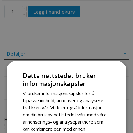
Legg i handlekurv
Detaljer
Clutch komplett flishugger 6,5
Dette nettstedet bruker
Mer informasjon
informasjonskapsler
Vi bruker informasjonskapsler for å
Produktomtaler
tilpasse innhold, annonser og analysere
Fil vedlegg
trafikken vår. Vi deler også informasjon
om din bruk av nettstedet vårt med våre
Hos engrosservice.no får du kjøpt
kniver til flishugger 6 5 7cm 6
til
annonserings- og analysepartnere som
markedets beste priser. Bestill en
deler-fliskutter
i dag fra Engros
kan kombinere den med annen
Service. Vi har et stort utvalg av produkter innen: Hjem, sport og fritids