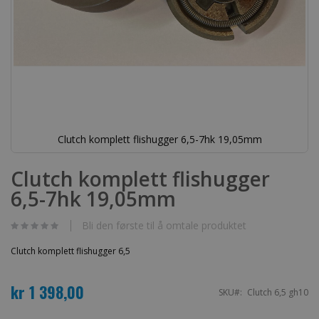
Clutch komplett flishugger 6,5-7hk 19,05mm
Gå
til
Clutch komplett flishugger
begynnelsen
6,5-7hk 19,05mm
av
bildegalleri
Bli den første til å omtale produktet
Clutch komplett flishugger 6,5
kr 1 398,00
SKU
Clutch 6,5 gh10