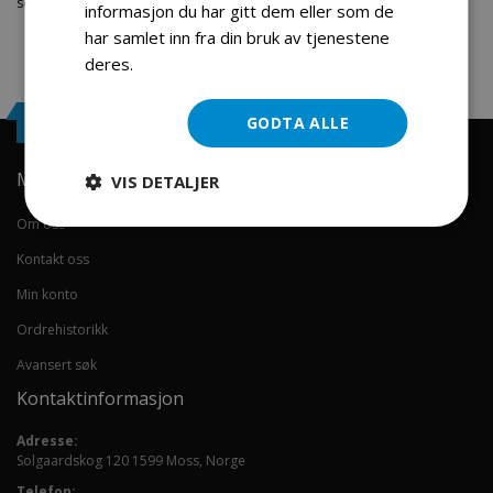
segmentet. Velkommen skal du være.
informasjon du har gitt dem eller som de
har samlet inn fra din bruk av tjenestene
deres.
Les mer
Engrosservice.no
GODTA ALLE
Min konto
VIS DETALJER
Om oss
Kontakt oss
Min konto
Ordrehistorikk
Avansert søk
Kontaktinformasjon
Adresse:
Solgaardskog 120 1599 Moss, Norge
Telefon: