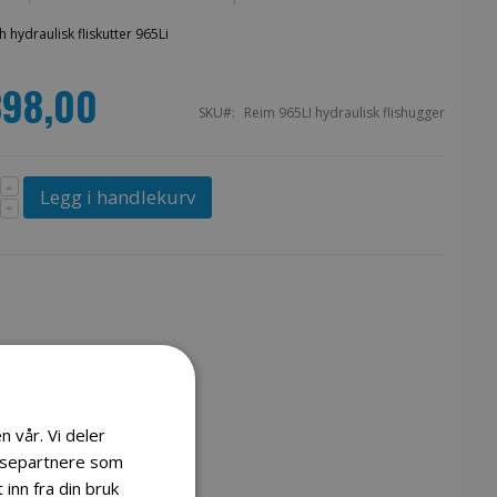
h hydraulisk fliskutter 965Li
398,00
SKU
Reim 965LI hydraulisk flishugger
Legg i handlekurv
n vår. Vi deler
lysepartnere som
inn fra din bruk