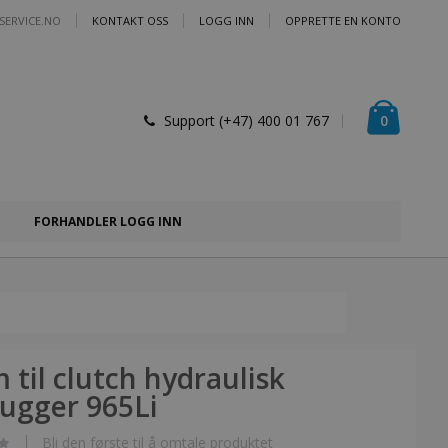
SERVICE.NO
KONTAKT OSS
LOGG INN
OPPRETTE EN KONTO
Handlek
varer
0
Support (+47) 400 01 767
FORHANDLER LOGG INN
 til clutch hydraulisk
hugger 965Li
Bli den første til å omtale produktet