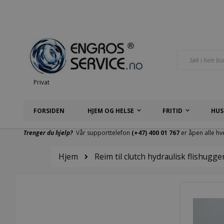
Hopp
til
innhold
Søk
Privat
FORSIDEN
HJEM OG HELSE
FRITID
HUS
Trenger du hjelp?
Vår supporttelefon
(+47) 400 01 767
er åpen alle hv
Hjem
Reim til clutch hydraulisk flishugge
Gå
til
slutten
av
bildegalleri