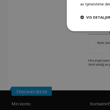
av tjenestene de
VIS DETALJE
Gå
til
begynnelsen
Detaljer
av
bildegalleri
Reim clut
Hos engrosserv
stort utvalg av
Engrosservice.no
Min konto
Kontaktin