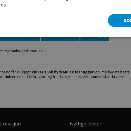
res.
Les mer
Reim til clutch hydraulisk flishugger 965Li
R
GO
Mer informasjon
Produktomtaler
Fil vedlegg
ch hydraulisk fliskutter 965Li
ice.no får du kjøpt
kniver 15hk hydraulisk flishugger 2
til markedets beste p
 produkter innen: Hjem, sport og fritids segmentet. Velkommen skal du være.
formasjon
Nyttige lenker