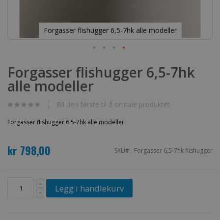
Forgasser flishugger 6,5-7hk alle modeller
Gå
til
Forgasser flishugger 6,5-7hk
begynnelsen
alle modeller
av
bildegalleri
Bli den første til å omtale produktet
Forgasser flishugger 6,5-7hk alle modeller
kr 798,00
SKU
Forgasser 6,5-7hk flishugger
Legg i handlekurv