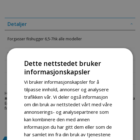
Detaljer
Forgasser flishugger 6,5-7hk alle modeller
Mer informasjon
Dette nettstedet bruker
Produktomtaler
informasjonskapsler
Fil vedlegg
Vi bruker informasjonskapsler for å
tilpasse innhold, annonser og analysere
Hos engrosservice.no får du kjøpt
forgasser flishugger 6 5 7hk alle
trafikken vår. Vi deler også informasjon
modeller
til markedets beste priser. Bestill en
deler-fliskutter
i dag fra
Engros Service. Vi har et stort utvalg av produkter innen: Hjem, sport og
om din bruk av nettstedet vårt med våre
fritids segmentet. Velkommen skal du være.
annonserings- og analysepartnere som
kan kombinere den med annen
informasjon du har gitt dem eller som de
har samlet inn fra din bruk av tjenestene