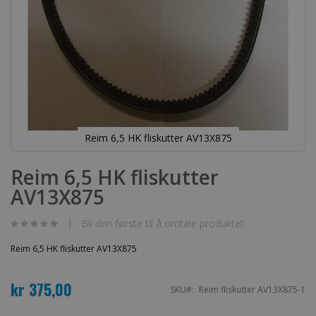
Reim 6,5 HK fliskutter AV13X875
Gå
til
Reim 6,5 HK fliskutter
begynnelsen
AV13X875
av
bildegalleri
Bli den første til å omtale produktet
Reim 6,5 HK fliskutter AV13X875
kr 375,00
SKU
Reim fliskutter AV13X875-1