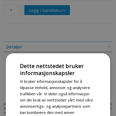
Legg i handlekurv
Detaljer
Reim 6,5 HK fliskutter AV13X875
Dette nettstedet bruker
Mer informasjon
informasjonskapsler
Vi bruker informasjonskapsler for å
Produktomtaler
tilpasse innhold, annonser og analysere
Fil vedlegg
trafikken vår. Vi deler også informasjon
om din bruk av nettstedet vårt med våre
Hos engrosservice.no får du kjøpt
reim 6 5 hk fliskutter 1
til markedets
annonserings- og analysepartnere som
beste priser. Bestill en
deler-fliskutter
i dag fra Engros Service. Vi har et
kan kombinere den med annen
stort utvalg av produkter innen: Hjem, sport og fritids segmentet.