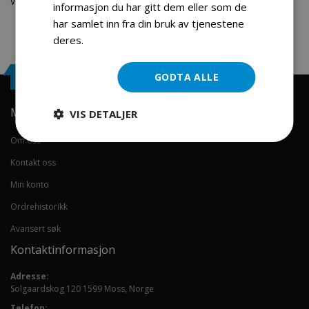
Velkommen skal du være.
informasjon du har gitt dem eller som de
har samlet inn fra din bruk av tjenestene
deres.
Les mer
Engrosservice.no
GODTA ALLE
Min konto
VIS DETALJER
Om oss
Kontakt oss
Min konto
Ordrehistorikk
Avansert søk
Kontaktinformasjon
Adresse:
Solgaardskog 120 1599 Moss, Norge
Telefon: