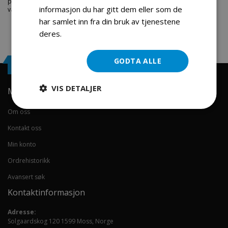
produkter innen: Hjem, sport og fritids segmentet. Velkommen skal du
informasjon du har gitt dem eller som de
være.
har samlet inn fra din bruk av tjenestene
deres.
Les mer
GODTA ALLE
Engrosservice.no
VIS DETALJER
Min konto
Om oss
Kontakt oss
Min konto
Ordrehistorikk
Avansert søk
Kontaktinformasjon
Adresse:
Solgaardskog 120 1599 Moss, Norge