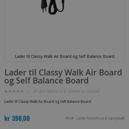
Lader til Classy Walk Air Board og Self Balance Board
Gå
til
Lader til Classy Walk Air Board
begynnelsen
og Self Balance Board
av
bildegalleri
Bli den første til å omtale produktet
Lader til Classy Walk Air Board og Self Balance Board
kr 398,00
SKU
Lader hoverboard classywalk