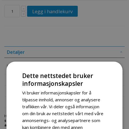
Legg i handlekurv
Detaljer
Lader til Classy Walk Air Board og Self Balance Board
Dette nettstedet bruker
Mer informasjon
informasjonskapsler
Produktomtaler
Vi bruker informasjonskapsler for å
tilpasse innhold, annonser og analysere
Fil vedlegg
trafikken vår. Vi deler også informasjon
om din bruk av nettstedet vårt med våre
Hos engrosservice.no får du kjøpt
lader til classy walk air board og
annonserings- og analysepartnere som
self balance board
til markedets beste priser. Bestill en
deler-
airbord-hoverboard
i dag fra Engros Service. Vi har et stort utvalg av
kan kombinere den med annen