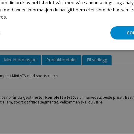
 om din bruk av nettstedet vårt med våre annonserings- og ana
 med annen informasjon du har gitt dem eller som de har samlet 
Motor komplett mini ATV 49cc
res.
Les mer
R
GO
Mer informasjon
Produktomtaler
Fil vedlegg
mplett Mini ATV med sports clutch
ice.no får du kjøpt
motor komplett atv50cc
til markedets beste priser. Besti
: Hjem, sport og fritids segmentet. Velkommen skal du være.