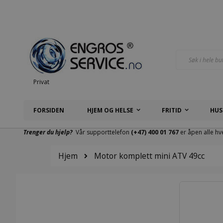
Hopp
til
innhold
Søk
Privat
FORSIDEN
HJEM OG HELSE
FRITID
HUS
Trenger du hjelp?
Vår supporttelefon
(+47) 400 01 767
er åpen alle hv
Hjem
Motor komplett mini ATV 49cc
Gå
til
slutten
av
bildegalleri