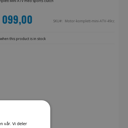
plett Mini ATV med sports clutch
1 099,00
SKU
Motor-komplett-mini-ATV-49cc
when this product is in stock
n vår. Vi deler