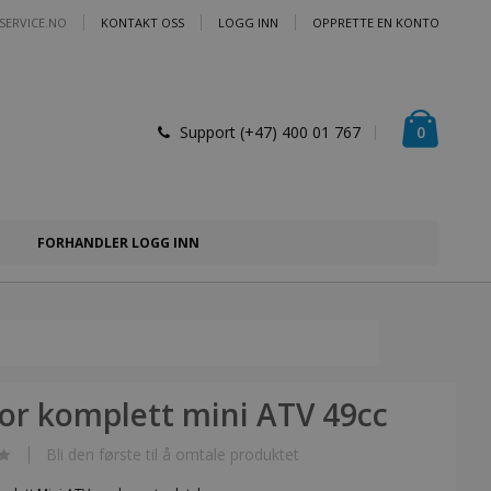
SERVICE.NO
KONTAKT OSS
LOGG INN
OPPRETTE EN KONTO
Handlek
varer
0
Support (+47) 400 01 767
FORHANDLER LOGG INN
or komplett mini ATV 49cc
Bli den første til å omtale produktet