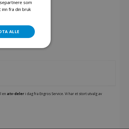
lysepartnere som
inn fra din bruk
Motor komplett mini ATV 49cc
DTA ALLE
ll en
atv-deler
i dag fra Engros Service. Vi har et stort utvalg av