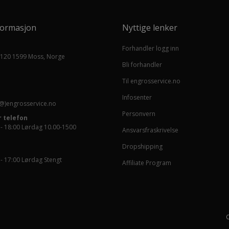
formasjon
Nyttige lenker
Forhandler logg inn
 120 1599 Moss, Norge
Bli forhandler
Til engrosservice.no
Infosenter
@)engrosservice.no
Personvern
 telefon
 - 18:00 Lørdag 10.00-1500
Ansvarsfraskrivelse
Dropshipping
 - 17:00 Lørdag Stengt
Affiliate Program