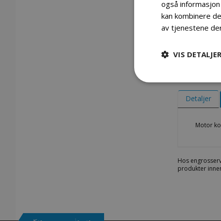
også informasjon
kan kombinere den
av tjenestene de
VIS DETALJE
Gå
til
begynnelsen
Detaljer
av
bildegalleri
Motor ko
Hos engrosserv
produkter innen