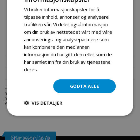
40001767 for bestilling.
Vi bruker informasjonskapsler for å
NB: Produkter kjøpt hos oss har et produktdatablad med på
tilpasse innhold, annonser og analysere
varen, vennligst ha varenummer og beskrivelse klar ved
trafikken vår. Vi deler også informasjon
om din bruk av nettstedet vårt med våre
bestillinger pr telefon.
annonserings- og analysepartnere som
kan kombinere den med annen
Mer informasjon
informasjon du har gitt dem eller som de
Produktomtaler
har samlet inn fra din bruk av tjenestene
deres.
Les mer
Fil vedlegg
GODTA ALLE
Hos engrosservice.no får du kjøpt
br handtak m vaier atv50cc
til
markedets beste priser. Bestill en
atv-deler
i dag fra Engros Service. Vi
har et stort utvalg av produkter innen: Hjem, sport og fritids segmentet.
VIS DETALJER
Velkommen skal du være.
Engrosservice.no