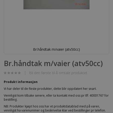
Br.håndtak m/vaier (atv50cc)
Gå
til
Br.håndtak m/vaier (atv50cc)
begynnelsen
av
bildegalleri
Bli den første til å omtale produktet
Produkt informasjon
Vi har deler til de fleste produkter, dette blir oppdatert her snart.
Vennligst kom tilbake senere, eller ta kontakt med oss pr tlf: 40001767 for
bestilling.
NB: Produkter kjøpt hos oss har et produktdatablad med på varen,
vennligst ha varenummer og beskrivelse klar ved bestillinger pr telefon.