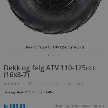
Dekk og felg ATV 110-125ccc (16x8-7)
Gå
til
Dekk og felg ATV 110-125ccc
begynnelsen
(16x8-7)
av
bildegalleri
Bli den første til å omtale produktet
Dekk og felg ATV 110-125ccc (16x8-7)
kr 890,00
SKU
dekk 110cc 16x8-7-1 left back