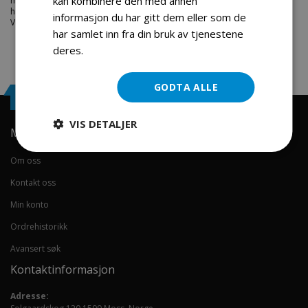
kan kombinere den med annen
markedets beste priser. Bestill en
atv-deler
i dag fra Engros Service. Vi
har et stort utvalg av produkter innen: Hjem, sport og fritids segmentet.
informasjon du har gitt dem eller som de
Velkommen skal du være.
har samlet inn fra din bruk av tjenestene
deres.
Les mer
GODTA ALLE
Engrosservice.no
VIS DETALJER
Min konto
Om oss
Kontakt oss
Min konto
Ordrehistorikk
Avansert søk
Kontaktinformasjon
Adresse: