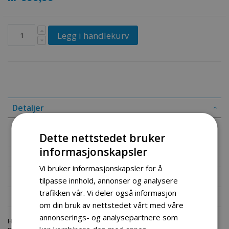
Legg i handlekurv
Detaljer
Dekk og felg ATV 110-125ccc (16x8-7)
Dette nettstedet bruker
informasjonskapsler
Mer informasjon
Vi bruker informasjonskapsler for å
Produktomtaler
tilpasse innhold, annonser og analysere
trafikken vår. Vi deler også informasjon
Fil vedlegg
om din bruk av nettstedet vårt med våre
annonserings- og analysepartnere som
Hos engrosservice.no får du kjøpt
dekk outback 110cc 16x8 8
til