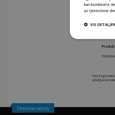
kan kombinere den
av tjenestene de
Gå
VIS DETALJE
til
begynnelsen
Detaljer
av
bildegalleri
Produk
Peilepin
Hos engrosserv
utvalg av produ
Engrosservice.no