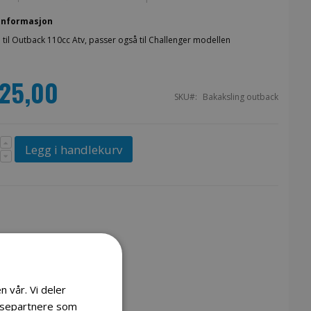
Informasjon
 til Outback 110cc Atv, passer også til Challenger modellen
125,00
SKU
Bakaksling outback
Legg i handlekurv
n vår. Vi deler
lysepartnere som