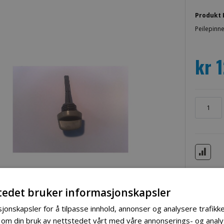
Produkt 
Peilepinne
kr 
tedet bruker informasjonskapsler
jonskapsler for å tilpasse innhold, annonser og analysere trafikke
 om din bruk av nettstedet vårt med våre annonserings- og ana