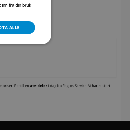
inn fra din bruk
DTA ALLE
 priser. Bestill en
atv-deler
i dag fra Engros Service. Vi har et stort