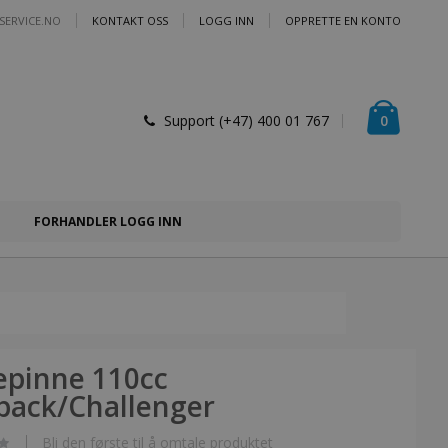
SERVICE.NO
KONTAKT OSS
LOGG INN
OPPRETTE EN KONTO
Handlek
varer
0
Support (+47) 400 01 767
FORHANDLER LOGG INN
epinne 110cc
back/Challenger
Bli den første til å omtale produktet