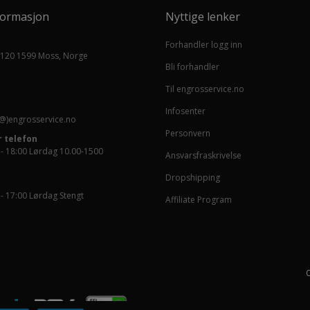
formasjon
Nyttige lenker
Forhandler logg inn
 120 1599 Moss, Norge
Bli forhandler
Til engrosservice.no
Infosenter
@)engrosservice.no
Personvern
 telefon
 - 18:00 Lørdag 10.00-1500
Ansvarsfraskrivelse
Dropshipping
 - 17:00 Lørdag Stengt
Affiliate Program