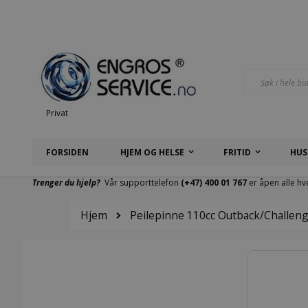
Hopp
til
innhold
Søk
Privat
FORSIDEN
HJEM OG HELSE
FRITID
HUS
Trenger du hjelp?
Vår supporttelefon
(+47) 400 01 767
er åpen alle hv
Hjem
Peilepinne 110cc Outback/Challen
Gå
til
slutten
av
bildegalleri