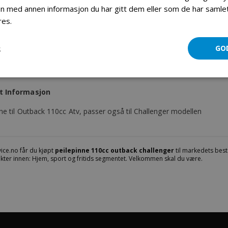
 med annen informasjon du har gitt dem eller som de har samlet 
res.
Les mer
Peilepinne 110cc Outback/Challenger
R
GO
Mer informasjon
Produktomtaler
Fil vedlegg
t Informasjon
ne til Outback 110cc Atv, passer også til Challenger modellen
ice.no får du kjøpt
peilepinne 110cc outback challenger
til markedets beste
kter innen: Hjem, sport og fritids segmentet. Velkommen skal du være.