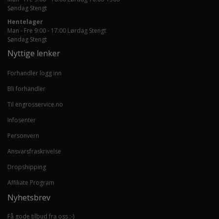
Søndag Stengt
Hentelager
Man - Fre 9:00 - 17:00 Lørdag Stengt
Søndag Stengt
Nyttige lenker
Forhandler logg inn
Bli forhandler
Til engrosservice.no
Infosenter
Personvern
Ansvarsfraskrivelse
Dropshipping
Affiliate Program
Nyhetsbrev
Få gode tilbud fra oss :-)