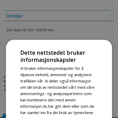
Detaljer
36V lader til 500-1000W Atv
Mer informasjon
Dette nettstedet bruker
Produktomtaler
informasjonskapsler
Fil vedlegg
Vi bruker informasjonskapsler for å
tilpasse innhold, annonser og analysere
Hos engrosservice.no får du kjøpt
36v lader til 500w atv
til markedets
trafikken vår. Vi deler også informasjon
beste priser. Bestill en
atv-deler
i dag fra Engros Service. Vi har et stort
utvalg av produkter innen: Hjem, sport og fritids segmentet. Velkommen
om din bruk av nettstedet vårt med våre
skal du være.
annonserings- og analysepartnere som
kan kombinere den med annen
informasjon du har gitt dem eller som de
har samlet inn fra din bruk av tjenestene