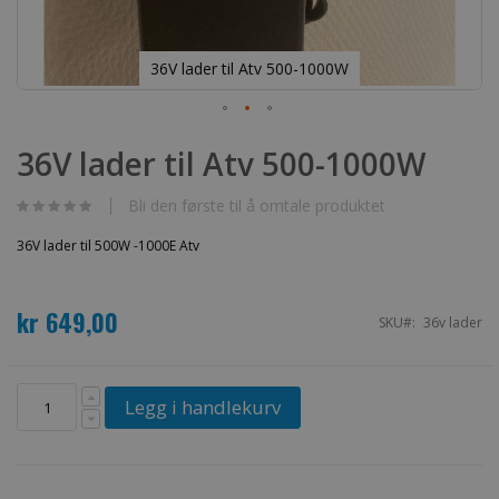
36V lader til Atv 500-1000W
Gå
til
36V lader til Atv 500-1000W
begynnelsen
av
bildegalleri
Bli den første til å omtale produktet
36V lader til 500W -1000E Atv
kr 649,00
SKU
36v lader
Legg i handlekurv