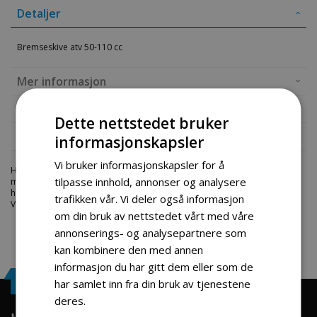
Detaljer
Bremseskive atv 50-110 cc
Mer informasjon
Produktomtaler
Dette nettstedet bruker
Fil vedlegg
informasjonskapsler
Vi bruker informasjonskapsler for å
Hos engrosservice.no får du kjøpt
bremseskive atv 50 110 cc
til
tilpasse innhold, annonser og analysere
markedets beste priser. Bestill en
atv-deler
i dag fra Engros Service. Vi
har et stort utvalg av produkter innen: Hjem, sport og fritids segmentet.
trafikken vår. Vi deler også informasjon
Velkommen skal du være.
om din bruk av nettstedet vårt med våre
annonserings- og analysepartnere som
kan kombinere den med annen
informasjon du har gitt dem eller som de
Engrosservice.no
har samlet inn fra din bruk av tjenestene
deres.
Les mer