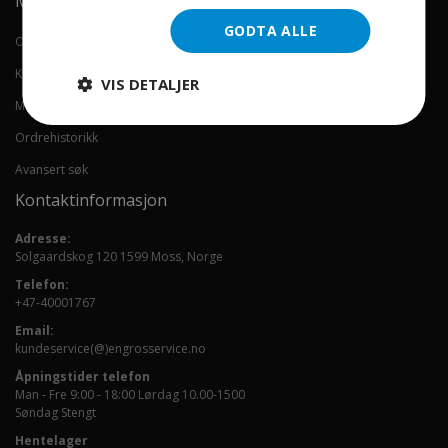
Min konto
GODTA ALLE
Om oss
Kontakt oss
VIS DETALJER
Min konto
Ordrehistorikk
Avansert søk
Kontaktinformasjon
Adresse:
Solgaardskog 120 1599 Moss, Norge
Telefon:
+47-40001767
Email:
kundeservice(@)engrosservice.no
Åpningstider telefon
Man - Fre 9:00 - 18:00 Lørdag 10.00-1500
Søndag Stengt
Hentelager