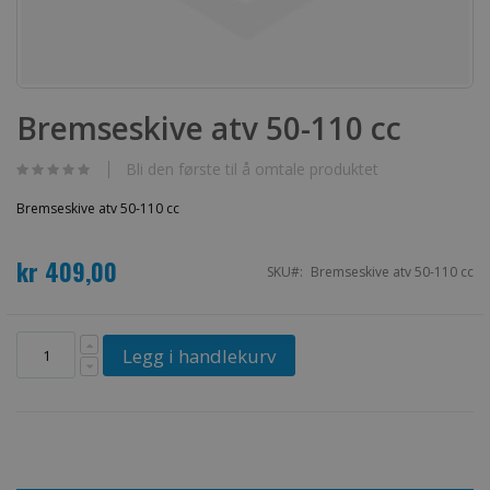
Gå
til
Bremseskive atv 50-110 cc
begynnelsen
av
bildegalleri
Bli den første til å omtale produktet
Bremseskive atv 50-110 cc
kr 409,00
SKU
Bremseskive atv 50-110 cc
Legg i handlekurv