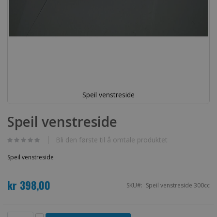
Speil venstreside
Gå
til
Speil venstreside
begynnelsen
av
bildegalleri
Bli den første til å omtale produktet
Speil venstreside
kr 398,00
SKU
Speil venstreside 300cc