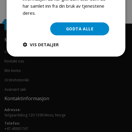
har samlet inn fra din bruk av tjenestene
deres.
Les mer
Engrosservice.no
GODTA ALLE
Min konto
VIS DETALJER
Om oss
Kontakt oss
Min konto
Ordrehistorikk
Avansert søk
Kontaktinformasjon
Adresse:
Solgaardskog 120 1599 Moss, Norge
Telefon:
+47-40001767