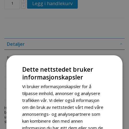
Legg i handlekurv
Detaljer
Speil venstreside
Dette nettstedet bruker
Mer informasjon
informasjonskapsler
Produktomtaler
Vi bruker informasjonskapsler for å
tilpasse innhold, annonser og analysere
Fil vedlegg
trafikken vår. Vi deler også informasjon
om din bruk av nettstedet vårt med våre
Hos engrosservice.no får du kjøpt
speil venstreside
til markedets
beste priser. Bestill en
atv-deler
i dag fra Engros Service. Vi har et stort
annonserings- og analysepartnere som
utvalg av produkter innen: Hjem, sport og fritids segmentet. Velkommen
kan kombinere den med annen
skal du være.
informasjon du har gitt dem eller som de