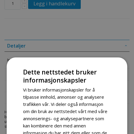
Legg i handlekurv
Detaljer
Innsug Big Foot 300
Dette nettstedet bruker
Mer informasjon
informasjonskapsler
Produktomtaler
Vi bruker informasjonskapsler for å
tilpasse innhold, annonser og analysere
Fil vedlegg
trafikken vår. Vi deler også informasjon
om din bruk av nettstedet vårt med våre
Hos engrosservice.no får du kjøpt
innsug big foot 300
til markedets
beste priser. Bestill en
atv-deler
i dag fra Engros Service. Vi har et stort
annonserings- og analysepartnere som
utvalg av produkter innen: Hjem, sport og fritids segmentet. Velkommen
kan kombinere den med annen
skal du være.
informasjon du har gitt dem eller som de