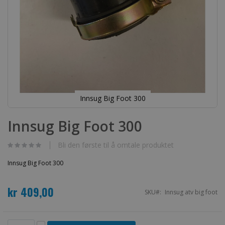
Innsug Big Foot 300
Gå
til
Innsug Big Foot 300
begynnelsen
av
bildegalleri
Bli den første til å omtale produktet
Innsug Big Foot 300
kr 409,00
SKU
Innsug atv big foot