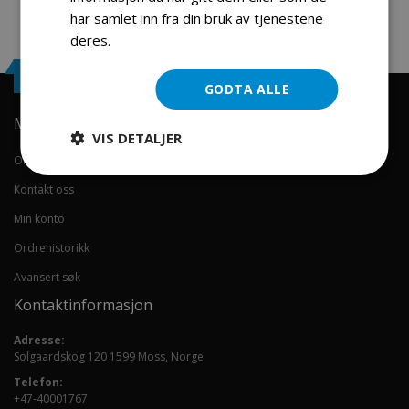
har samlet inn fra din bruk av tjenestene
deres.
Les mer
Engrosservice.no
GODTA ALLE
Min konto
VIS DETALJER
Om oss
Kontakt oss
Min konto
Ordrehistorikk
Avansert søk
Kontaktinformasjon
Adresse:
Solgaardskog 120 1599 Moss, Norge
Telefon:
+47-40001767