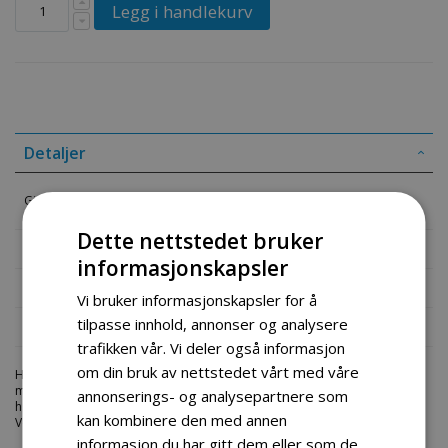
Legg i handlekurv
Detaljer
Gir indikator switch ned 300cc
Dette nettstedet bruker
Mer informasjon
informasjonskapsler
Produktomtaler
Vi bruker informasjonskapsler for å
tilpasse innhold, annonser og analysere
Fil vedlegg
trafikken vår. Vi deler også informasjon
om din bruk av nettstedet vårt med våre
Hos engrosservice.no får du kjøpt
gir indikator switch ned
til
markedets beste priser. Bestill en
atv-deler
i dag fra Engros Service. Vi
annonserings- og analysepartnere som
har et stort utvalg av produkter innen: Hjem, sport og fritids segmentet.
kan kombinere den med annen
Velkommen skal du være.
informasjon du har gitt dem eller som de