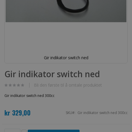
Gir indikator switch ned
Gå
til
Gir indikator switch ned
begynnelsen
av
bildegalleri
Bli den første til å omtale produktet
Gir indikator switch ned 300cc
kr 329,00
SKU
Gir indikator switch ned 300cc