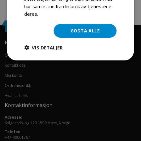
har samlet inn fra din bruk av tjenestene
deres.
Les mer
Engrosservice.no
GODTA ALLE
Min konto
VIS DETALJER
Om oss
Kontakt oss
Min konto
Ordrehistorikk
Avansert søk
Kontaktinformasjon
Adresse:
Solgaardskog 120 1599 Moss, Norge
Telefon:
+47-40001767