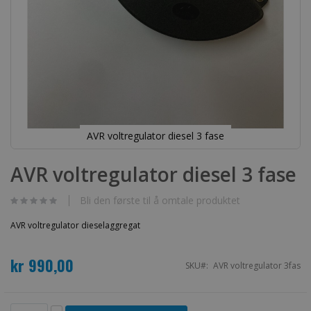
AVR voltregulator diesel 3 fase
Gå
til
AVR voltregulator diesel 3 fase
begynnelsen
av
bildegalleri
Bli den første til å omtale produktet
AVR voltregulator dieselaggregat
kr 990,00
SKU
AVR voltregulator 3fas