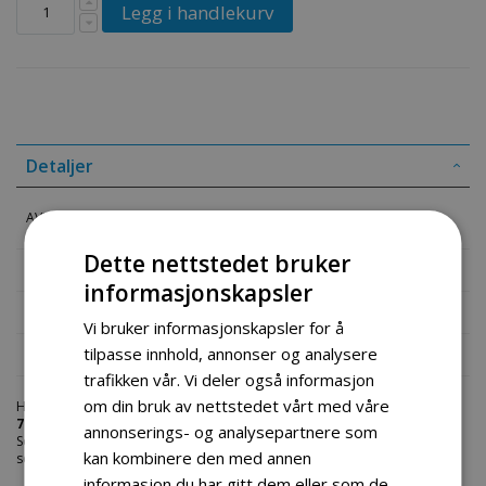
Legg i handlekurv
Detaljer
AVR voltregulator dieselaggregat
Dette nettstedet bruker
Mer informasjon
informasjonskapsler
Produktomtaler
Vi bruker informasjonskapsler for å
tilpasse innhold, annonser og analysere
Fil vedlegg
trafikken vår. Vi deler også informasjon
om din bruk av nettstedet vårt med våre
Hos engrosservice.no får du kjøpt
avr voltregulator dieselaggregat
7
til markedets beste priser. Bestill en
aggregat-deler
i dag fra Engros
annonserings- og analysepartnere som
Service. Vi har et stort utvalg av produkter innen: Hjem, sport og fritids
kan kombinere den med annen
segmentet. Velkommen skal du være.
informasjon du har gitt dem eller som de