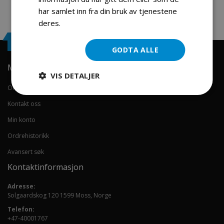
har samlet inn fra din bruk av tjenestene
deres.
Les mer
Engrosservice.no
GODTA ALLE
Min konto
VIS DETALJER
Om oss
Kontakt oss
Min konto
Ordrehistorikk
Avansert søk
Kontaktinformasjon
Adresse:
Solgaardskog 120 1599 Moss, Norge
Telefon:
+47-40001767