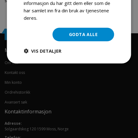
segmentet. Velkommen skal du være.
informasjon du har gitt dem eller som de
har samlet inn fra din bruk av tjenestene
deres.
Les mer
Engrosservice.no
GODTA ALLE
Min konto
VIS DETALJER
Om oss
Kontakt oss
Min konto
Ordrehistorikk
Avansert søk
Kontaktinformasjon
Adresse:
Solgaardskog 120 1599 Moss, Norge
Telefon: