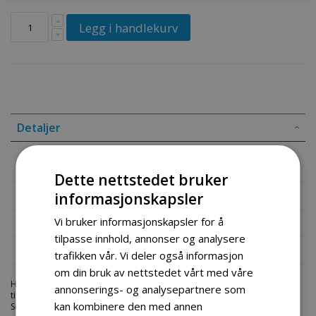
Legg i handlekurv
Detaljer
AVR voltregulator dieselaggregat
Dette nettstedet bruker
Mer informasjon
informasjonskapsler
Vi bruker informasjonskapsler for å
Produktomtaler
tilpasse innhold, annonser og analysere
Fil vedlegg
trafikken vår. Vi deler også informasjon
om din bruk av nettstedet vårt med våre
Hos engrosservice.no får du kjøpt
avr voltregulator dieselaggregat
annonserings- og analysepartnere som
til markedets beste priser. Bestill en
aggregat-deler
i dag fra Engros
kan kombinere den med annen
Service. Vi har et stort utvalg av produkter innen: Hjem, sport og fritids