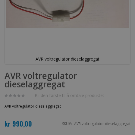
AVR voltregulator dieselaggregat
Gå
til
AVR voltregulator
begynnelsen
dieselaggregat
av
bildegalleri
Bli den første til å omtale produktet
AVR voltregulator dieselaggregat
kr 990,00
SKU
AVR voltregulator dieselaggregat