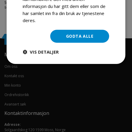
Service. Vi har et stort utvalg av produkter innen: Hjem, sport og fritids
informasjon du har gitt dem eller som de
segmentet. Velkommen skal du være.
har samlet inn fra din bruk av tjenestene
deres.
Les mer
GODTA ALLE
Engrosservice.no
VIS DETALJER
Min konto
Om oss
Kontakt oss
Min konto
Ordrehistorikk
Avansert søk
Kontaktinformasjon
Adresse:
Solgaardskog 120 1599 Moss, Norge