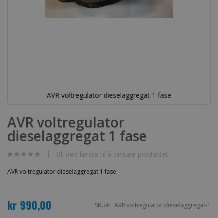
AVR voltregulator dieselaggregat 1 fase
Gå
til
AVR voltregulator
begynnelsen
dieselaggregat 1 fase
av
bildegalleri
Bli den første til å omtale produktet
AVR voltregulator dieselaggregat 1 fase
kr 990,00
SKU
AVR voltregulator dieselaggregat-1