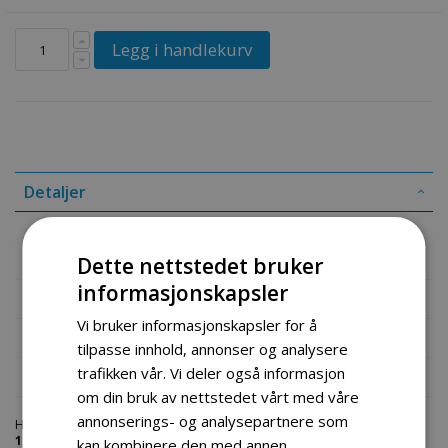
Legg i handlekurv
Detaljer
AVR voltregulator dieselaggregat 1 fase
Dette nettstedet bruker
informasjonskapsler
Mer informasjon
Vi bruker informasjonskapsler for å
Produktomtaler
tilpasse innhold, annonser og analysere
trafikken vår. Vi deler også informasjon
Fil vedlegg
om din bruk av nettstedet vårt med våre
annonserings- og analysepartnere som
Hos engrosservice.no får du kjøpt
avr voltregulator dieselaggregat
1
til markedets beste priser. Bestill en
aggregat-deler
i dag fra Engros
kan kombinere den med annen