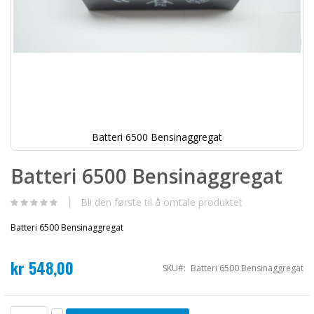
Batteri 6500 Bensinaggregat
Gå
til
Batteri 6500 Bensinaggregat
begynnelsen
av
bildegalleri
Bli den første til å omtale produktet
Batteri 6500 Bensinaggregat
kr 548,00
SKU
Batteri 6500 Bensinaggregat