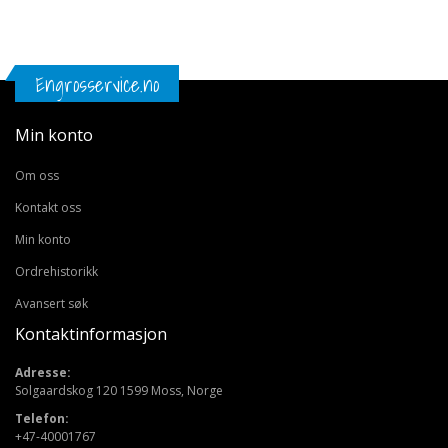
Engrosservice.no
Min konto
Om oss
Kontakt oss
Min konto
Ordrehistorikk
Avansert søk
Kontaktinformasjon
Adresse:
Solgaardskog 120 1599 Moss, Norge
Telefon:
+47-40001767