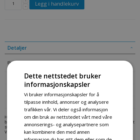
Legg i handlekurv
Detaljer
Eksos 3500 Diesel Aggregat
Dette nettstedet bruker
Mer informasjon
informasjonskapsler
Produktomtaler
Vi bruker informasjonskapsler for å
tilpasse innhold, annonser og analysere
Fil vedlegg
trafikken vår. Vi deler også informasjon
om din bruk av nettstedet vårt med våre
Hos engrosservice.no får du kjøpt
simring 3500 diesel 1
til markedets
beste priser. Bestill en
aggregat-deler
i dag fra Engros Service. Vi har et
annonserings- og analysepartnere som
stort utvalg av produkter innen: Hjem, sport og fritids segmentet.
kan kombinere den med annen
Velkommen skal du være.
informasjon du har gitt dem eller som de