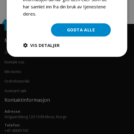
har samlet inn fra din bruk av tjenestene
deres.
Les mer
Engrosservice.no
GODTA ALLE
Min konto
VIS DETALJER
Om oss
Kontakt oss
Min konto
Ordrehistorikk
Avansert søk
Kontaktinformasjon
Adresse:
Solgaardskog 120 1599 Moss, Norge
Telefon:
+47-40001767