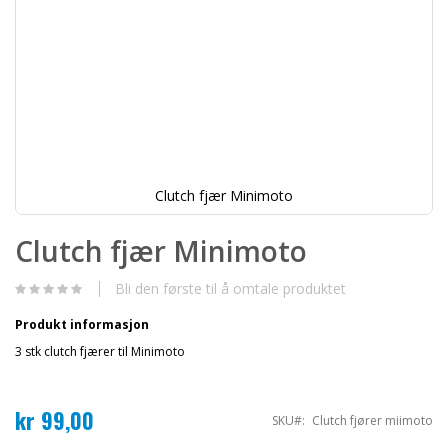
Clutch fjær Minimoto
Gå
til
Clutch fjær Minimoto
begynnelsen
av
bildegalleri
Bli den første til å omtale produktet
Produkt informasjon
3 stk clutch fjærer til Minimoto
kr 99,00
SKU
Clutch fjører miimoto