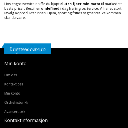
Hos engrosservice.no får du kjøpt
clutch fjaer minimoto
til markedets
beste priser. Bestill en
undefined
i dag fra Engros Service. Vi har et stort
utvalg av produkter innen: Hjem, sport og fritids segmentet. Velkommen
skal du være.
Engrosservice.no
Min konto
Om oss
Kontakt oss
Min konto
Ordrehistorikk
Avansert søk
Kontaktinformasjon