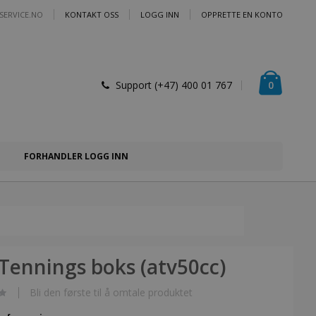
SERVICE.NO
KONTAKT OSS
LOGG INN
OPPRETTE EN KONTO
Handlek
varer
0
Support (+47) 400 01 767
FORHANDLER LOGG INN
Tennings boks (atv50cc)
Bli den første til å omtale produktet