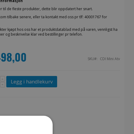
informasjon
er til de fleste produkter, dette blir oppdatert her snart.
kom tilbake senere, eller ta kontakt med oss pr tlf: 40001767 for
kter kjøpt hos oss har et produktdatablad med på varen, vennligst ha
 og beskrivelse klar ved bestillinger pr telefon.
498,00
SKU
CDI Mini Atv
Legg i handlekurv