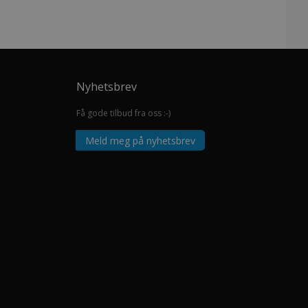
Nyhetsbrev
Få gode tilbud fra oss :-)
Meld meg på nyhetsbrev