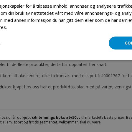
jonskapsler for å tilpasse innhold, annonser og analysere trafikke
 om din bruk av nettstedet vårt med våre annonserings- og ana
CDI Tennings boks (atv50cc)
 med annen informasjon du har gitt dem eller som de har samlet 
res.
Les mer
Mer informasjon
Produktomtaler
R
GO
t informasjon
eler til de fleste produkter, dette blir oppdatert her snart.
t kom tilbake senere, eller ta kontakt med oss pr tlf: 40001767 for bes
dukter kjøpt hos oss har et produktdatablad med på varen, vennligst 
ice.no får du kjøpt
cdi tennings boks atv50cc
til markedets beste priser. Bes
: Hjem, sport og fritids segmentet. Velkommen skal du være.