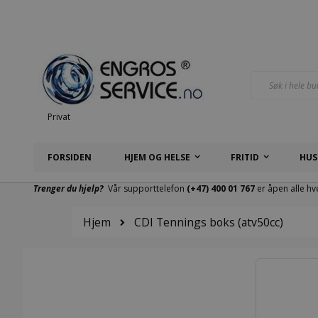
Hopp
til
innhold
Søk
Privat
FORSIDEN
HJEM OG HELSE
FRITID
HUS
Trenger du hjelp?
Vår supporttelefon
(+47) 400 01 767
er åpen alle hv
Hjem
CDI Tennings boks (atv50cc)
Gå
til
slutten
av
bildegalleri