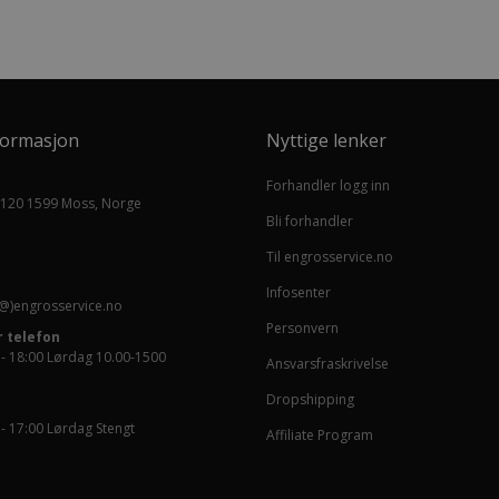
formasjon
Nyttige lenker
Forhandler logg inn
 120 1599 Moss, Norge
Bli forhandler
Til engrosservice.no
Infosenter
@)engrosservice.no
Personvern
 telefon
 - 18:00 Lørdag 10.00-1500
Ansvarsfraskrivelse
Dropshipping
 - 17:00 Lørdag Stengt
Affiliate Program