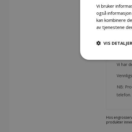
Vi bruker informas
også informasjon
kan kombinere den
Gå
av tjenestene de
til
begynnelsen
Detaljer
av
VIS DETALJE
bildegalleri
Produk
Vi har d
Vennligs
NB: Pro
telefon.
Hos engrosserv
produkter innen