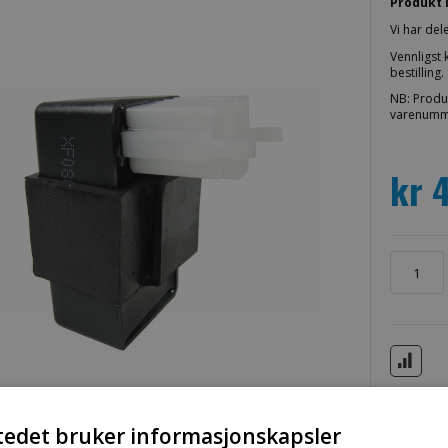
Produkt 
Vi har del
Vennligst 
bestilling.
NB: Produ
varenummer
kr 
tedet bruker informasjonskapsler