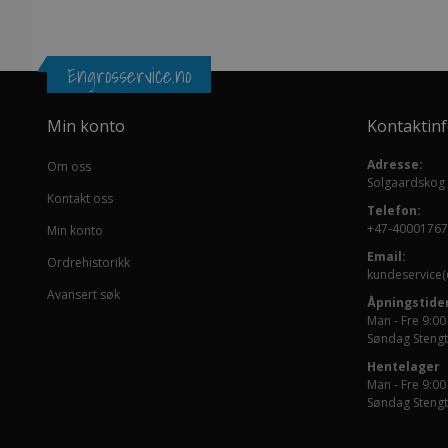
Engrosservice.no
Min konto
Kontaktin
Adresse:
Om oss
Solgaardskog
Kontakt oss
Telefon:
+47-40001767
Min konto
Email:
Ordrehistorikk
kundeservice(
Avansert søk
Åpningstider
Man - Fre 9:00
Søndag Stengt
Hentelager
Man - Fre 9:00
Søndag Stengt