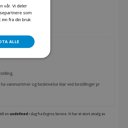
n vår. Vi deler
lysepartnere som
inn fra din bruk
DTA ALLE
tilling.
ha varenummer og beskrivelse klar ved bestillinger pr
till en
undefined
i dag fra Engros Service. Vi har et stort utvalg av