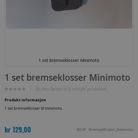
1 set bremseklosser Minimoto
Gå
til
1 set bremseklosser Minimoto
begynnelsen
av
bildegalleri
Bli den første til å omtale produktet
Produkt informasjon
1 set bremseklosser til minimoto
kr 129,00
SKU
Bremseklosser_minimoto