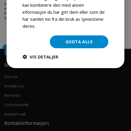
Hos engrosservice.no får du kjøpt
1 set bremseklosser minimoto
til
kan kombinere den med annen
markedets beste priser. Bestill en
undefined
i dag fra Engros Service. Vi
informasjon du har gitt dem eller som de
har et stort utvalg av produkter innen: Hjem, sport og fritids segmentet.
Velkommen skal du være.
har samlet inn fra din bruk av tjenestene
deres.
Les mer
GODTA ALLE
Engrosservice.no
VIS DETALJER
Min konto
Om oss
Kontakt oss
Min konto
Ordrehistorikk
Avansert søk
Kontaktinformasjon