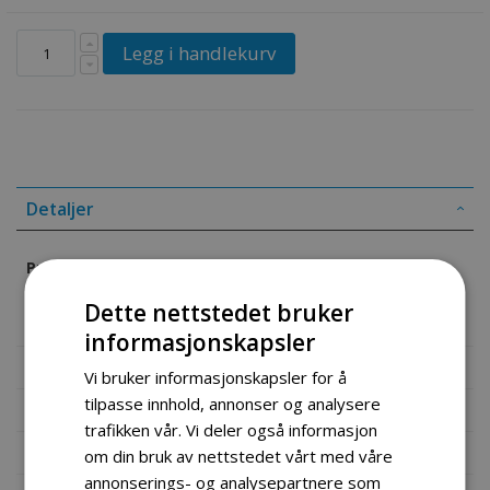
Legg i handlekurv
Detaljer
Produkt informasjon
Dette nettstedet bruker
1 set bremseklosser til minimoto
informasjonskapsler
Mer informasjon
Vi bruker informasjonskapsler for å
tilpasse innhold, annonser og analysere
Produktomtaler
trafikken vår. Vi deler også informasjon
Fil vedlegg
om din bruk av nettstedet vårt med våre
annonserings- og analysepartnere som