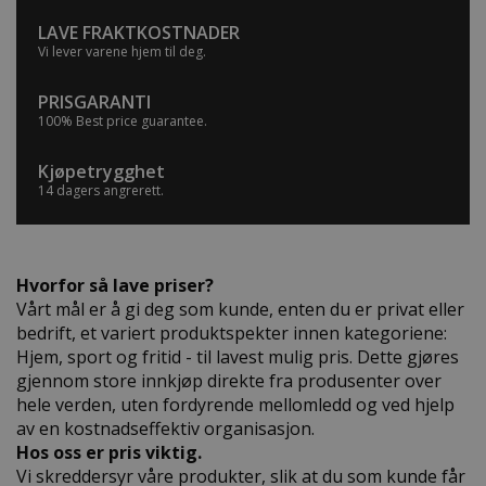
LAVE FRAKTKOSTNADER
Vi lever varene hjem til deg.
PRISGARANTI
100% Best price guarantee.
Kjøpetrygghet
14 dagers angrerett.
Hvorfor så lave priser?
Vårt mål er å gi deg som kunde, enten du er privat eller
bedrift, et variert produktspekter innen kategoriene:
Hjem, sport og fritid - til lavest mulig pris. Dette gjøres
gjennom store innkjøp direkte fra produsenter over
hele verden, uten fordyrende mellomledd og ved hjelp
av en kostnadseffektiv organisasjon.
Hos oss er pris viktig.
Vi skreddersyr våre produkter, slik at du som kunde får