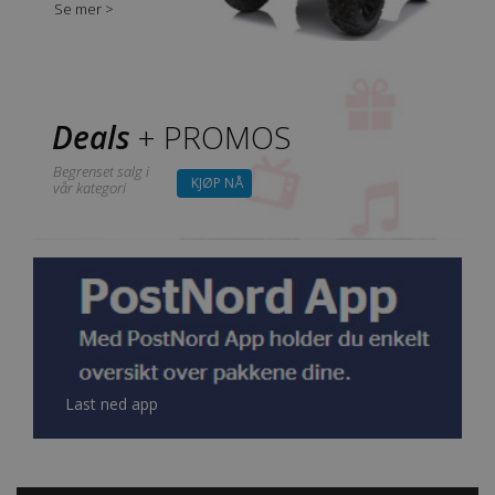
Se mer >
Deals
+ PROMOS
Begrenset salg i
KJØP NÅ
vår kategori
Last ned app