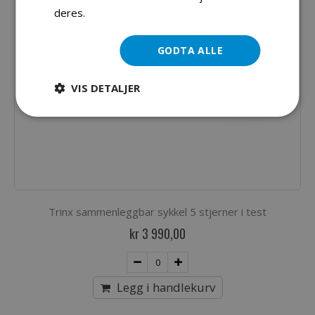
deres.
Les mer
GODTA ALLE
VIS DETALJER
Trinx sammenleggbar sykkel 5 stjerner i test
kr 3 990,00
Legg i handlekurv