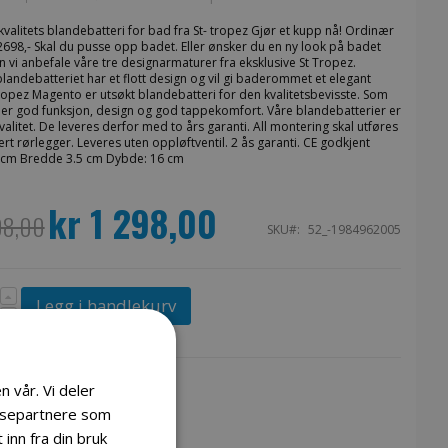
 kvalitets blandebatteri for bad fra St- tropez Gjør et kupp nå! Ordinær
 2698,- Skal du pusse opp badet. Eller ønsker du en ny look på badet
an vi anbefale våre tre designarmaturer fra eksklusive St Tropez.
blandebatteriet har et flott design og vil gi baderommet et elegant
ropez Magento er utsøkt blandebatteri for den kvalitetsbevisste. Som
iller god funksjon, design og god tappekomfort. Våre blandebatterier er
valitet. De leveres derfor med to års garanti. All montering skal utføres
ert rørlegger. Leveres uten oppløftventil. 2 ås garanti. CE godkjent
cm Bredde 3.5 cm Dybde: 16 cm
kr 1 298,00
Spesialpris
98,00
SKU
52_-1984962005
Legg i handlekurv
n vår. Vi deler
lysepartnere som
inn fra din bruk