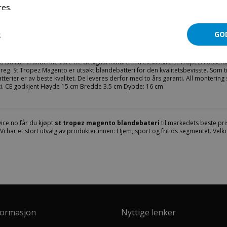
res.
Les mer
Mer informasjon
Produktomtaler
Fil vedlegg
R
GO
t kvalitets blandebatteri for bad fra St- tropez Gjør et kupp nå! Ordinær pris er
t. Da kan vi anbefale våre tre designarmaturer fra eksklusive St Tropez. Fossefal
reg. St Tropez Magento er utsøkt blandebatteri for den kvalitetsbevisste. Som t
terier er av beste kvalitet. De leveres derfor med to års garanti. All montering s
ti. CE godkjent Høyde 15 cm Bredde 3.5 cm Dybde: 16 cm
ice.no får du kjøpt
st tropez magento blandebateri
til markedets beste pris
 Vi har et stort utvalg av produkter innen: Hjem, sport og fritids segmentet. Ve
formasjon
Nyttige lenker