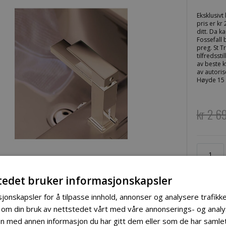
Eksklusivt
pris er kr
ditt. Da k
Fossefall 
preg. St T
tilfredsst
av beste k
av autoris
Høyde 15 
kr 2 6
tedet bruker informasjonskapsler
St-Tropez Magento design blandebateri
jonskapsler for å tilpasse innhold, annonser og analysere trafikke
 om din bruk av nettstedet vårt med våre annonserings- og ana
 med annen informasjon du har gitt dem eller som de har samlet 