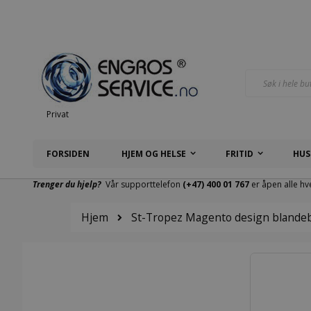
Hopp
til
innhold
Søk
Privat
FORSIDEN
HJEM OG HELSE
FRITID
HUS
Trenger du hjelp?
Vår supporttelefon
(+47) 400 01 767
er åpen alle hv
Hjem
St-Tropez Magento design blandeb
Gå
til
slutten
av
bildegalleri