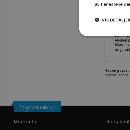
av tjenestene de
Gå
til
begynnelsen
Detaljer
av
VIS DETALJE
bildegalleri
Eksklusiv
badet dit
elegant p
blandebat
ås garan
Hos engrosserv
Engros Service.
Engrosservice.no
Min konto
Kontaktin