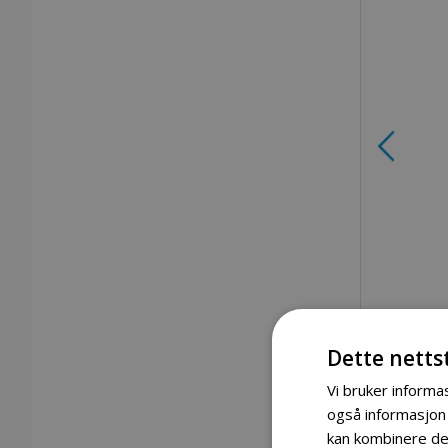
Dette netts
St-Tropez Magento design blandebateri
Vi bruker informas
også informasjon
kan kombinere den