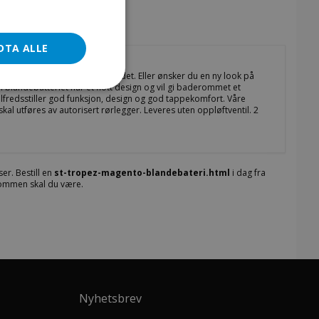
DTA ALLE
 kr 2698,- Skal du pusse opp badet. Eller ønsker du en ny look på
l blandebatteriet har et flott design og vil gi baderommet et
ilfredsstiller god funksjon, design og god tappekomfort. Våre
kal utføres av autorisert rørlegger. Leveres uten oppløftventil. 2
er. Bestill en
st-tropez-magento-blandebateri.html
i dag fra
lkommen skal du være.
Nyhetsbrev