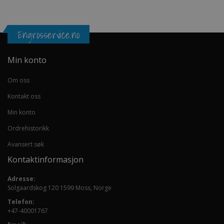
Engrosservice.no
Min konto
Om oss
Kontakt oss
Min konto
Ordrehistorikk
Avansert søk
Kontaktinformasjon
Adresse:
Solgaardskog 120 1599 Moss, Norge
Telefon:
+47-40001767