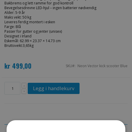
Bakbrems og lett ramme for god kontroll
Bevegelsesdrevne LED-hjul – ingen batterier nødvendig
Alder: 5-9 år
Maks vekt: 50 kg
Leveres ferdig montert i esken
Farge: Blå
Passer for gutter og jenter (unisex)
Designet i Irland
Eskemål: 62.99 × 23.37 × 14.73 cm
Bruttovekt:3,65kg
kr 499,00
SKU
Neon Vector kick scooter Blue
Legg i handlekurv
Detaljer