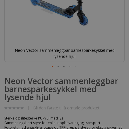
Neon Vector sammenleggbar barnesparkesykkel med
lysende hjul
Gå
til
Neon Vector sammenleggbar
begynnelsen
barnesparkesykkel med
av
bildegalleri
lysende hjul
Bli den første til å omtale produktet
Sterke og slitesterke PU-hjul med lys
Sammenleggbart styre for enkel oppbevaring og transport
Fotbrett med antiskli-griptape og TPR-grep på styret for ekstra sikkerhet