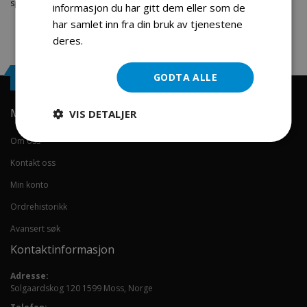
sport og fritids segmentet. Velkommen skal du være.
informasjon du har gitt dem eller som de
har samlet inn fra din bruk av tjenestene
deres.
Les mer
Engrosservice.no
GODTA ALLE
Min konto
VIS DETALJER
Om oss
Kontakt oss
Min konto
Ordrehistorikk
Avansert søk
Kontaktinformasjon
Adresse:
Solgaardskog 120 1599 Moss, Norge