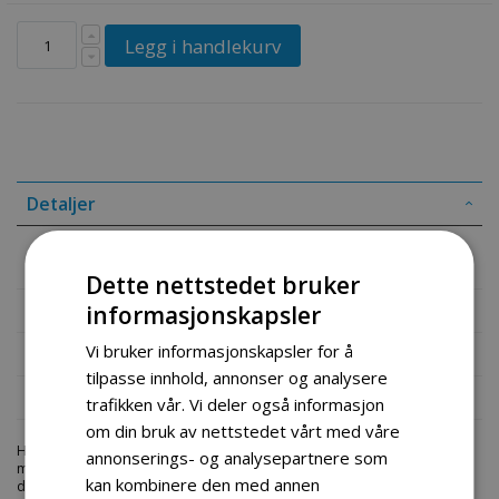
Legg i handlekurv
Detaljer
Skuffe 60 cm ATV graver
Dette nettstedet bruker
Mer informasjon
informasjonskapsler
Vi bruker informasjonskapsler for å
Produktomtaler
tilpasse innhold, annonser og analysere
Fil vedlegg
trafikken vår. Vi deler også informasjon
om din bruk av nettstedet vårt med våre
Hos engrosservice.no får du kjøpt
skopa 60cm minigravare
til
annonserings- og analysepartnere som
markedets beste priser. Bestill en
skopa-60cm-minigravare.html
i
kan kombinere den med annen
dag fra Engros Service. Vi har et stort utvalg av produkter innen: Hjem,