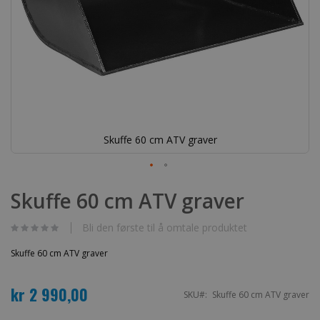
Skuffe 60 cm ATV graver
Gå
til
Skuffe 60 cm ATV graver
begynnelsen
av
bildegalleri
Bli den første til å omtale produktet
Skuffe 60 cm ATV graver
kr 2 990,00
SKU
Skuffe 60 cm ATV graver