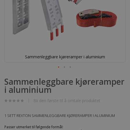
Sammenleggbare kjøreramper i aluminium
Gå
til
Sammenleggbare kjøreramper
begynnelsen
i aluminium
av
bildegalleri
Bli den første til å omtale produktet
1 SETT REXTON SAMMENLEGGBARE KJØRERAMPER I ALUMINIUM
Passer utmerket til følgende formål: