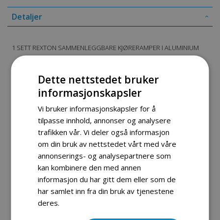
Detaljer
1 SETT REXTON SAMMENLEGGBARE KJØRERAMPER I ALUMINIUM
Passer utmerket til følgende formål:
Dette nettstedet bruker
Sitteklipper,snøfreser, ATV samt annet utstyr på/av tilhenger
informasjonskapsler
eller Pick up.
Vi bruker informasjonskapsler for å
tilpasse innhold, annonser og analysere
Leveres med 2 års garanti.
trafikken vår. Vi deler også informasjon
om din bruk av nettstedet vårt med våre
Material: Aluminium
annonserings- og analysepartnere som
kan kombinere den med annen
-Lasteevne i kg pr bro : 350 kg/ 700kg pr par.
informasjon du har gitt dem eller som de
-Lengde utfoldet 225 cm.
har samlet inn fra din bruk av tjenestene
-Bredde mellom styrekantene 28 cm.
deres.
Les mer
-Lengde sammenlagt 112 cm.