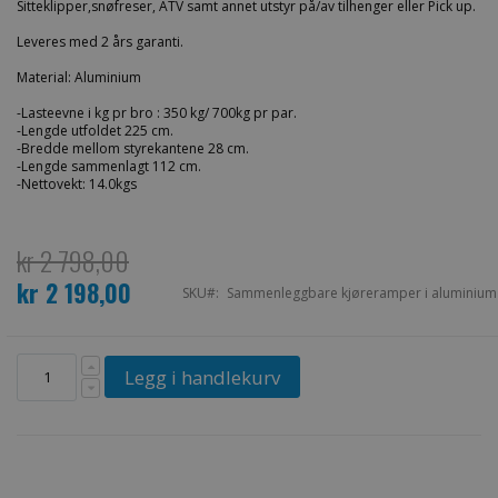
Sitteklipper,snøfreser, ATV samt annet utstyr på/av tilhenger eller Pick up.
Leveres med 2 års garanti.
Material: Aluminium
-Lasteevne i kg pr bro : 350 kg/ 700kg pr par.
-Lengde utfoldet 225 cm.
-Bredde mellom styrekantene 28 cm.
-Lengde sammenlagt 112 cm.
-Nettovekt: 14.0kgs
kr 2 798,00
kr 2 198,00
Spesialpris
SKU
Sammenleggbare kjøreramper i aluminium
Legg i handlekurv