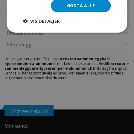
-Nettovekt: 14.0kgs
GODTA ALLE
VIS DETALJER
Mer informasjon
Produktomtaler
Fil vedlegg
Hos engrosservice.no får du kjøpt
rexton sammenleggbare
kjoreramper i aluminium
til markedets beste priser. Bestill en
rexton-
sammenleggbare-kjoreramper-i-aluminium.html
i dag fra Engros
Service. Vi har et stort utvalg av produkter innen: Hjem, sport og fritids
segmentet. Velkommen skal du være.
Engrosservice.no
Min konto