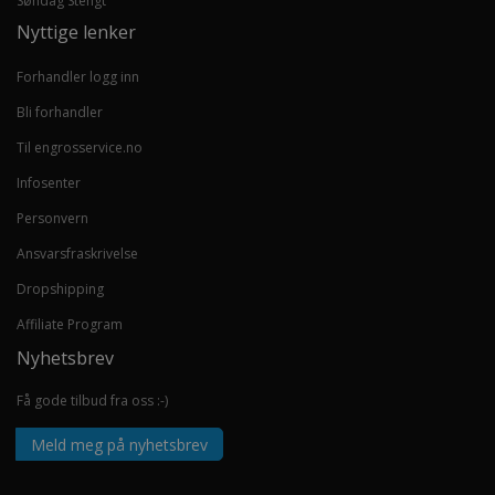
Søndag Stengt
Nyttige lenker
Forhandler logg inn
Bli forhandler
Til engrosservice.no
Infosenter
Personvern
Ansvarsfraskrivelse
Dropshipping
Affiliate Program
Nyhetsbrev
Få gode tilbud fra oss :-)
Meld meg på nyhetsbrev