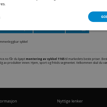
res.
Les mer
Bag til sammenleggbar sykkel
R
GO
Mer informasjon
Produktomtaler
Fil vedlegg
sammenleggbar sykkel
ice.no får du kjøpt
montering av sykkel 1165
til markedets beste priser. Best
valg av produkter innen: Hjem, sport og fritids segmentet. Velkommen skal du væ
formasjon
Nyttige lenker