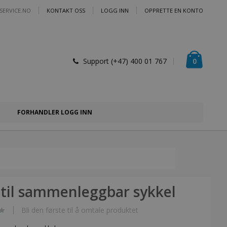
SERVICE.NO
KONTAKT OSS
LOGG INN
OPPRETTE EN KONTO
Handlek
varer
0
Support (+47) 400 01 767
FORHANDLER LOGG INN
til sammenleggbar sykkel
Bli den første til å omtale produktet