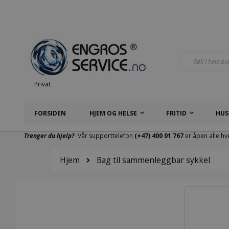
Hopp
til
innhold
Søk
Privat
FORSIDEN
HJEM OG HELSE
FRITID
HUS
Trenger du hjelp?
Vår supporttelefon
(+47) 400 01 767
er åpen alle hv
Hjem
Bag til sammenleggbar sykkel
Gå
til
slutten
av
bildegalleri