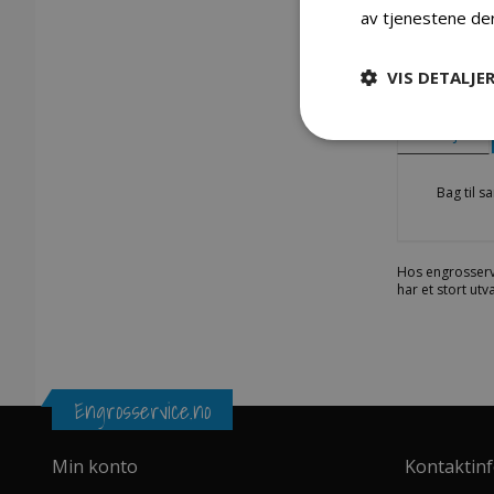
av tjenestene de
VIS DETALJE
Gå
til
begynnelsen
Detaljer
av
bildegalleri
Bag til 
Hos engrosserv
har et stort ut
Engrosservice.no
Min konto
Kontaktin