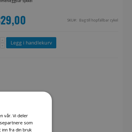
ammenleggbar sykkel
329,00
SKU
Bag till hopfällbar cykel
Legg i handlekurv
n vår. Vi deler
lysepartnere som
inn fra din bruk