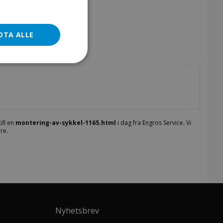
DTA ALLE
ill en
montering-av-sykkel-1165.html
i dag fra Engros Service. Vi
re.
Nyhetsbrev