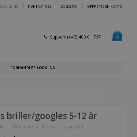
SERVICE.NO
KONTAKT OSS
LOGG INN
OPPRETTE EN KONTO
Handlek
varer
0
Support (+47) 400 01 767
FORHANDLER LOGG INN
s briller/googles 5-12 år
Bli den første til å omtale produktet