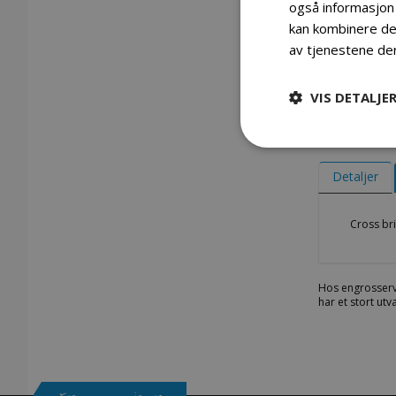
også informasjon
kan kombinere den
av tjenestene de
VIS DETALJE
Gå
til
begynnelsen
Detaljer
av
bildegalleri
Cross bri
Hos engrosserv
har et stort ut