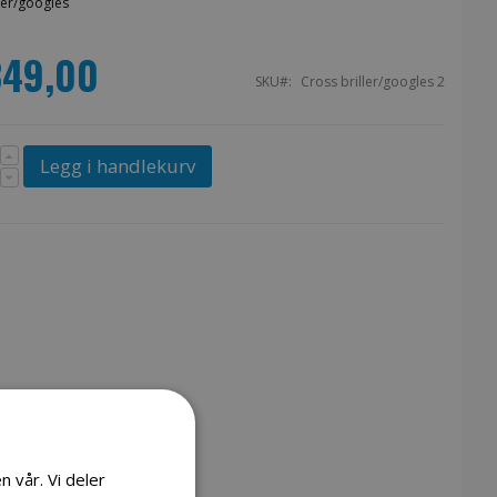
ler/googles
349,00
SKU
Cross briller/googles 2
Legg i handlekurv
n vår. Vi deler