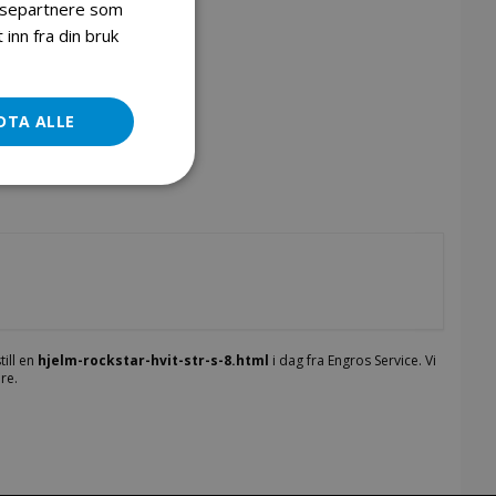
lysepartnere som
inn fra din bruk
Cross briller/googles 5-12 år
DTA ALLE
till en
hjelm-rockstar-hvit-str-s-8.html
i dag fra Engros Service. Vi
re.