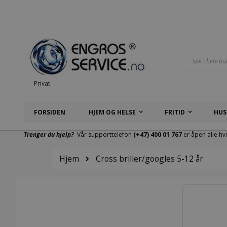
Hopp
til
innhold
Søk
Privat
FORSIDEN
HJEM OG HELSE
FRITID
HUS
Trenger du hjelp?
Vår supporttelefon
(+47) 400 01 767
er åpen alle hv
Hjem
Cross briller/googles 5-12 år
Gå
til
slutten
av
bildegalleri