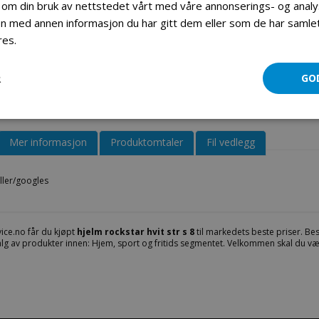
 om din bruk av nettstedet vårt med våre annonserings- og ana
 med annen informasjon du har gitt dem eller som de har samlet 
Cross briller/googles 5-12 år
res.
Les mer
R
GO
Mer informasjon
Produktomtaler
Fil vedlegg
ller/googles
ice.no får du kjøpt
hjelm rockstar hvit str s 8
til markedets beste priser. Bes
valg av produkter innen: Hjem, sport og fritids segmentet. Velkommen skal du væ