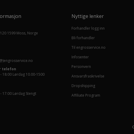
formasjon
Nyttige lenker
Forhandler logg inn
 120 1599 Moss, Norge
Bli forhandler
Til engrosservice.no
Infosenter
@)engrosservice.no
Personvern
 telefon
 - 18:00 Lørdag 10.00-1500
Ansvarsfraskrivelse
Dropshipping
 - 17:00 Lørdag Stengt
Affiliate Program