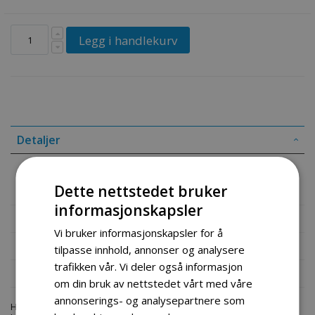
Legg i handlekurv
Detaljer
110db l alarmlås til sparkesykkel, moped og sykkel.
Tyverialarmen/låsen festes til skivebrems en på hjulet .
Dette nettstedet bruker
informasjonskapsler
Mer informasjon
Vi bruker informasjonskapsler for å
Produktomtaler
tilpasse innhold, annonser og analysere
trafikken vår. Vi deler også informasjon
Fil vedlegg
om din bruk av nettstedet vårt med våre
annonserings- og analysepartnere som
Hos engrosservice.no får du kjøpt
sykkel las etook wire
til markedets