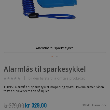
Alarmlås til sparkesykkel
Gå
til
Alarmlås til sparkesykkel
begynnelsen
av
bildegalleri
Bli den første til å omtale produktet
110db l alarmlås til sparkesykkel, moped og sykkel. Tyverialarmen/låsen
festes til skivebrems en på hjulet .
kr 379,00
kr 329,00
Spesialpris
SKU
Alarm lock