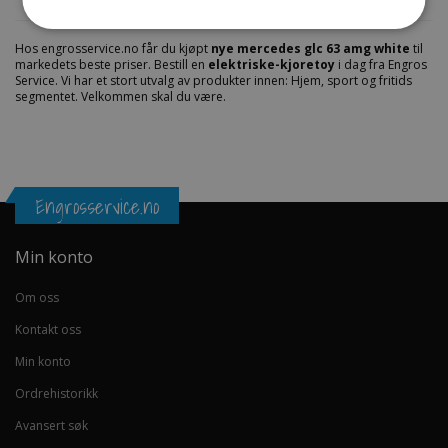
Fil vedlegg
Hos engrosservice.no får du kjøpt
nye mercedes glc 63 amg white
til
markedets beste priser. Bestill en
elektriske-kjoretoy
i dag fra Engros
Service. Vi har et stort utvalg av produkter innen: Hjem, sport og fritids
segmentet. Velkommen skal du være.
Engrosservice.no
Min konto
Om oss
Kontakt oss
Min konto
Ordrehistorikk
Avansert søk