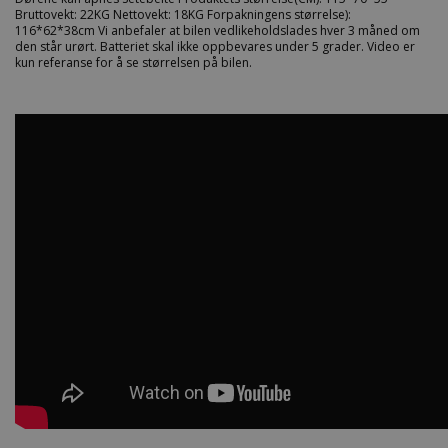
Bruttovekt: 22KG Nettovekt: 18KG Forpakningens størrelse):
116*62*38cm Vi anbefaler at bilen vedlikeholdslades hver 3 måned om
den står urørt. Batteriet skal ikke oppbevares under 5 grader. Video er
kun referanse for å se størrelsen på bilen.