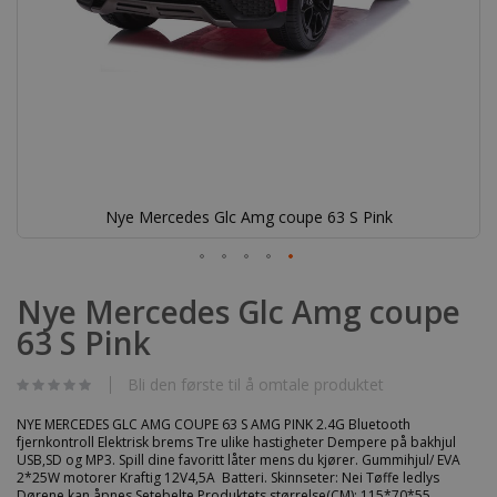
Nye Mercedes Glc Amg coupe 63 S Pink
Gå
til
Nye Mercedes Glc Amg coupe
begynnelsen
63 S Pink
av
bildegalleri
Bli den første til å omtale produktet
NYE MERCEDES GLC AMG COUPE 63 S AMG PINK 2.4G Bluetooth
fjernkontroll Elektrisk brems Tre ulike hastigheter Dempere på bakhjul
USB,SD og MP3. Spill dine favoritt låter mens du kjører. Gummihjul/ EVA
2*25W motorer Kraftig 12V4,5A Batteri. Skinnseter: Nei Tøffe ledlys
Dørene kan åpnes Setebelte Produktets størrelse(CM): 115*70*55