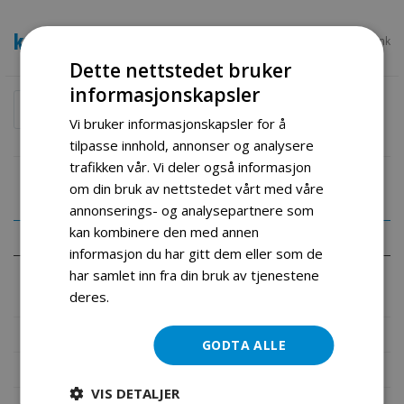
kr 2 990,00
SKU
Glc Pink
Dette nettstedet bruker
informasjonskapsler
Legg i handlekurv
Vi bruker informasjonskapsler for å
tilpasse innhold, annonser og analysere
trafikken vår. Vi deler også informasjon
om din bruk av nettstedet vårt med våre
annonserings- og analysepartnere som
kan kombinere den med annen
Detaljer
informasjon du har gitt dem eller som de
har samlet inn fra din bruk av tjenestene
NYE MERCEDES GLC AMG COUPE 63 S AMG PINK
deres.
Les mer
Mer informasjon
GODTA ALLE
Produktomtaler
VIS DETALJER