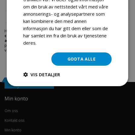
Produktomtaler
om din bruk av nettstedet vårt med våre
annonserings- og analysepartnere som
Fil vedlegg
kan kombinere den med annen
informasjon du har gitt dem eller som de
Hos engrosservice.no får du kjøpt
beskyttelsespakke for atv og
har samlet inn fra din bruk av tjenestene
cross
til markedets beste priser. Bestill en
beskyttelsespakke-for-
atv-og-cross.html
i dag fra Engros Service. Vi har et stort utvalg av
deres.
Les mer
produkter innen: Hjem, sport og fritids segmentet. Velkommen skal du
være.
GODTA ALLE
VIS DETALJER
Engrosservice.no
Min konto
Om oss
Kontakt oss
Min konto