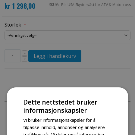
kr 1 298,00
SKU
Bilt USA Skyddsväst för ATV & Motocross
Storlek
Legg i handlekurv
Detaljer
Dette nettstedet bruker
informasjonskapsler
Beskyttelsespakke for Atv og Cross.
Vi bruker informasjonskapsler for å
tilpasse innhold, annonser og analysere
Mer informasjon
trafikken vår. Vi deler også informasjon