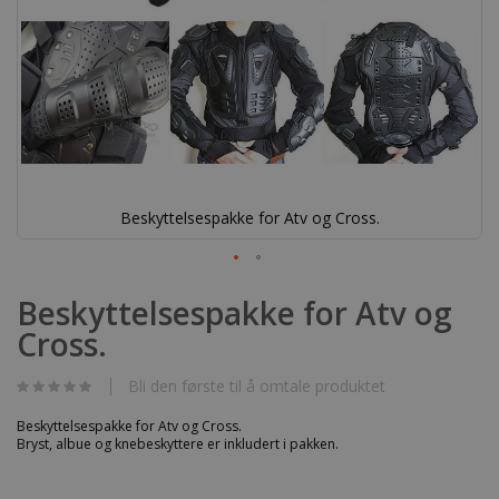
Beskyttelsespakke for Atv og Cross.
Gå
til
Beskyttelsespakke for Atv og
begynnelsen
Cross.
av
bildegalleri
Bli den første til å omtale produktet
Beskyttelsespakke for Atv og Cross.
Bryst, albue og knebeskyttere er inkludert i pakken.