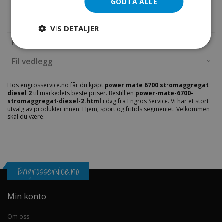
GODTA ALLE
Mer informasjon
VIS DETALJER
Produktanmeldelser
1
Fil vedlegg
Hos engrosservice.no får du kjøpt
power mate 6700 stromaggregat
diesel 2
til markedets beste priser. Bestill en
power-mate-6700-
stromaggregat-diesel-2.html
i dag fra Engros Service. Vi har et stort
utvalg av produkter innen: Hjem, sport og fritids segmentet. Velkommen
skal du være.
Engrosservice.no
Min konto
Om oss