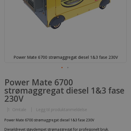
Power Mate 6700 strømaggregat diesel 1&3 fase 230V
Gå
til
Power Mate 6700
begynnelsen
strømaggregat diesel 1&3 fase
av
bildegalleri
230V
1
Omtale
Legg til produktanmeldelse
Power Mate 6700 strømaggregat diesel 1&3 fase 230V
Dieseldrevet støydempet strømaggregat for profesjonelt bruk.