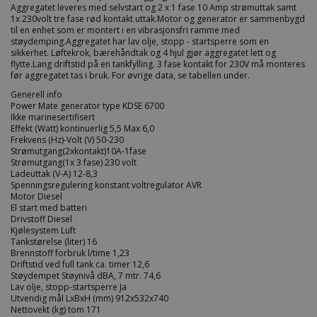
Aggregatet leveres med selvstart og 2 x 1 fase 10 Amp strømuttak samt
1x 230volt tre fase rød kontakt uttak.Motor og generator er sammenbygd
til en enhet som er montert i en vibrasjonsfri ramme med
støydemping.Aggregatet har lav olje, stopp - startsperre som en
sikkerhet. Løftekrok, bærehåndtak og 4 hjul gjør aggregatet lett og
flytte.Lang driftstid på en tankfylling. 3 fase kontakt for 230V må monteres
før aggregatet tas i bruk. For øvrige data, se tabellen under.
Generell info
Power Mate generator type KDSE 6700
Ikke marinesertifisert
Effekt (Watt) kontinuerlig 5,5 Max 6,0
Frekvens (Hz)-Volt (V) 50-230
Strømutgang(2xkontakt)10A-1fase
Strømutgang(1x 3 fase) 230 volt
Ladeuttak (V-A) 12-8,3
Spenningsregulering konstant voltregulator AVR
Motor Diesel
El start med batteri
Drivstoff Diesel
Kjølesystem Luft
Tankstørelse (liter) 16
Brennstoff forbruk l/time 1,23
Driftstid ved full tank ca. timer 12,6
Støydempet Støynivå dBA, 7 mtr. 74,6
Lav olje, stopp-startsperre Ja
Utvendig mål LxBxH (mm) 912x532x740
Nettovekt (kg) tom 171