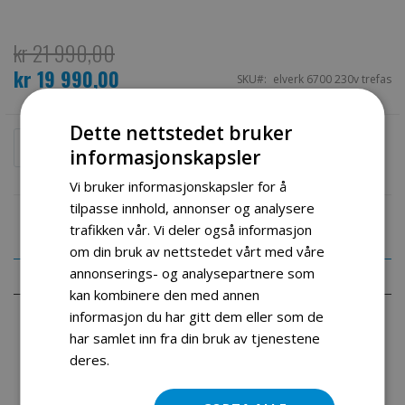
kr 21 990,00
kr 19 990,00
Spesialpris
SKU
elverk 6700 230v trefas
Dette nettstedet bruker
Legg i handlekurv
informasjonskapsler
Vi bruker informasjonskapsler for å
tilpasse innhold, annonser og analysere
trafikken vår. Vi deler også informasjon
om din bruk av nettstedet vårt med våre
annonserings- og analysepartnere som
Detaljer
kan kombinere den med annen
informasjon du har gitt dem eller som de
konstant voltregulator. Kan derfor brukes på
har samlet inn fra din bruk av tjenestene
finelektronikk.Self Excited Induction Generator(SEIG) Husk at
deres.
Les mer
du kun får ut 1/3 på enfasekontakten da dette er en 3 fase
generator.