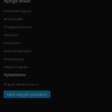
Nyttige lenker
Forhandler logg inn
Bli forhandler
Til engrosservice.no
Infosenter
Personvern
Ansvarsfraskrivelse
Dropshipping
Affiliate Program
Nyhetsbrev
Få gode tilbud fra oss :-)
Meld meg på nyhetsbrev