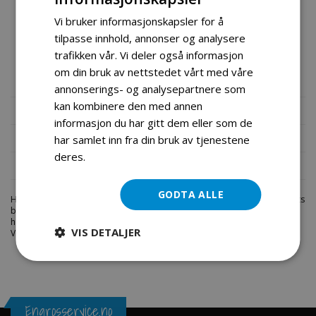
40001767 for bestilling.
Vi bruker informasjonskapsler for å
NB: Produkter kjøpt hos oss har et produktdatablad med på
tilpasse innhold, annonser og analysere
varen, vennligst ha varenummer og beskrivelse klar ved
trafikken vår. Vi deler også informasjon
om din bruk av nettstedet vårt med våre
bestillinger pr telefon.
annonserings- og analysepartnere som
kan kombinere den med annen
Mer informasjon
informasjon du har gitt dem eller som de
Produktomtaler
har samlet inn fra din bruk av tjenestene
deres.
Les mer
Fil vedlegg
GODTA ALLE
Hos engrosservice.no får du kjøpt
forgasser crosser50cc
til markedets
beste priser. Bestill en
motorcrosser-deler
i dag fra Engros Service. Vi
har et stort utvalg av produkter innen: Hjem, sport og fritids segmentet.
VIS DETALJER
Velkommen skal du være.
Engrosservice.no