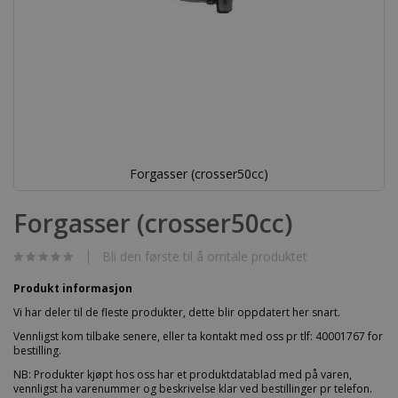
Forgasser (crosser50cc)
Gå
til
Forgasser (crosser50cc)
begynnelsen
av
bildegalleri
Bli den første til å omtale produktet
Produkt informasjon
Vi har deler til de fleste produkter, dette blir oppdatert her snart.
Vennligst kom tilbake senere, eller ta kontakt med oss pr tlf: 40001767 for
bestilling.
NB: Produkter kjøpt hos oss har et produktdatablad med på varen,
vennligst ha varenummer og beskrivelse klar ved bestillinger pr telefon.