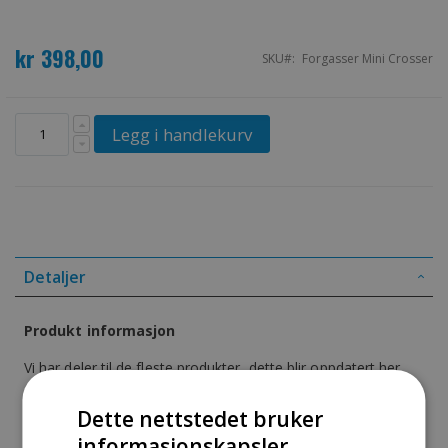
kr 398,00
SKU
Forgasser Mini Crosser
Legg i handlekurv
Detaljer
Produkt informasjon
Vi har deler til de fleste produkter, dette blir oppdatert her
snart.
Dette nettstedet bruker
Vennligst kom tilbake senere, eller ta kontakt med oss pr tlf:
informasjonskapsler