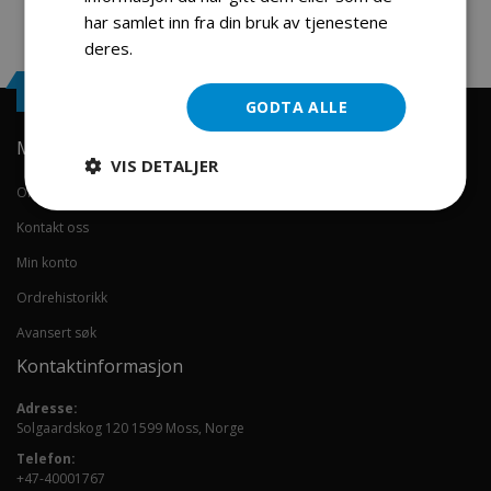
har samlet inn fra din bruk av tjenestene
deres.
Les mer
Engrosservice.no
GODTA ALLE
Min konto
VIS DETALJER
Om oss
Kontakt oss
Min konto
Ordrehistorikk
Avansert søk
Kontaktinformasjon
Adresse:
Solgaardskog 120 1599 Moss, Norge
Telefon:
+47-40001767