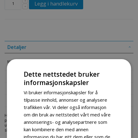
Legg i handlekurv
Detaljer
Motor 800w Evo
Dette nettstedet bruker
Mer informasjon
informasjonskapsler
Produktomtaler
Vi bruker informasjonskapsler for å
tilpasse innhold, annonser og analysere
Fil vedlegg
trafikken vår. Vi deler også informasjon
om din bruk av nettstedet vårt med våre
Hos engrosservice.no får du kjøpt
motor 800w evo
til markedets beste
priser. Bestill en
goped-deler
i dag fra Engros Service. Vi har et stort
annonserings- og analysepartnere som
utvalg av produkter innen: Hjem, sport og fritids segmentet. Velkommen
kan kombinere den med annen
skal du være.
informasjon du har gitt dem eller som de