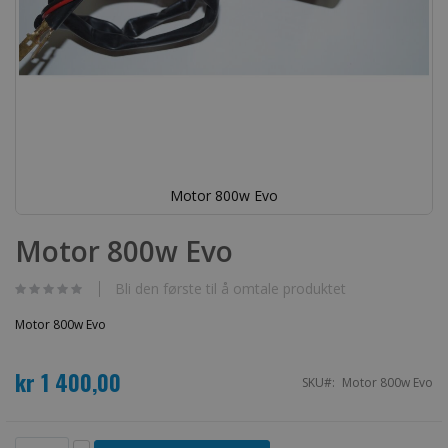
Motor 800w Evo
Gå
til
Motor 800w Evo
begynnelsen
av
bildegalleri
Bli den første til å omtale produktet
Motor 800w Evo
kr 1 400,00
SKU
Motor 800w Evo