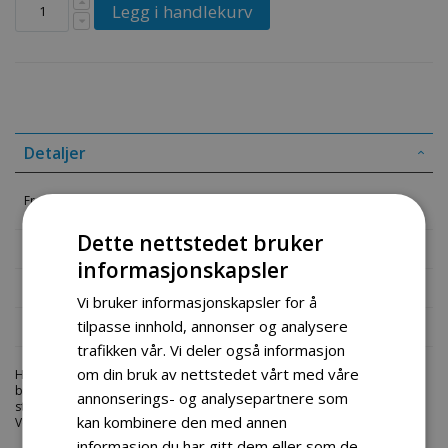
Legg i handlekurv
Detaljer
Framhjul 120w Evo
Dette nettstedet bruker
Mer informasjon
informasjonskapsler
Produktomtaler
Vi bruker informasjonskapsler for å
tilpasse innhold, annonser og analysere
Fil vedlegg
trafikken vår. Vi deler også informasjon
om din bruk av nettstedet vårt med våre
Hos engrosservice.no får du kjøpt
framhjul 120w evo
til markedets
beste priser. Bestill en
goped-deler
i dag fra Engros Service. Vi har et
annonserings- og analysepartnere som
stort utvalg av produkter innen: Hjem, sport og fritids segmentet.
kan kombinere den med annen
Velkommen skal du være.
informasjon du har gitt dem eller som de