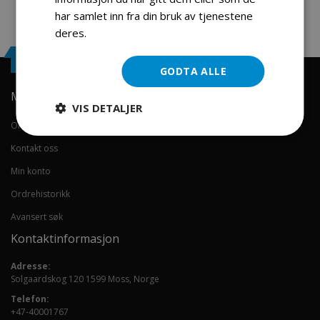
har samlet inn fra din bruk av tjenestene
deres.
Les mer
Engrosservice.no
GODTA ALLE
Min konto
VIS DETALJER
Om oss
Kontakt oss
Min konto
Ordrehistorikk
Avansert søk
Kontaktinformasjon
Adresse:
Solgaardskog 120 1599 Moss, Norge
Telefon:
+47-40001767