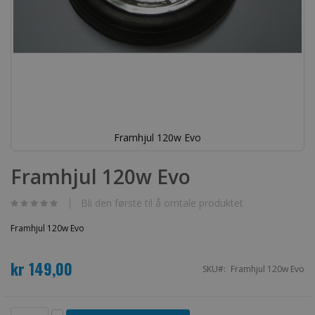
Framhjul 120w Evo
Gå
til
Framhjul 120w Evo
begynnelsen
av
bildegalleri
Bli den første til å omtale produktet
Framhjul 120w Evo
kr 149,00
SKU
Framhjul 120w Evo