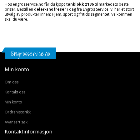
Hos engrosservice.no får du kjøpt
tanklokk z136
til markedets beste
priser. Bestill en
deler-snofreser
i dag fra Engros Service. Vi har et stort
utvalg av produkter innen: Hjem, sport og fritids segmentet. Velkommen
skal du være.
Engrosservice.no
Min konto
Om oss
Kontakt oss
Min konto
Ordrehistorikk
Avansert søk
Kontaktinformasjon