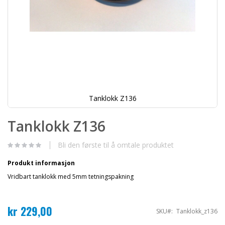
Tanklokk Z136
Gå
til
Tanklokk Z136
begynnelsen
av
bildegalleri
Bli den første til å omtale produktet
Produkt informasjon
Vridbart tanklokk med 5mm tetningspakning
kr 229,00
SKU
Tanklokk_z136