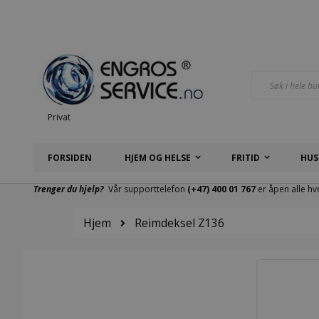
Hopp
til
innhold
Søk
Privat
FORSIDEN
HJEM OG HELSE
FRITID
HUS
Trenger du hjelp?
Vår supporttelefon
(+47) 400 01 767
er åpen alle hv
Hjem
Reimdeksel Z136
Gå
til
slutten
av
bildegalleri