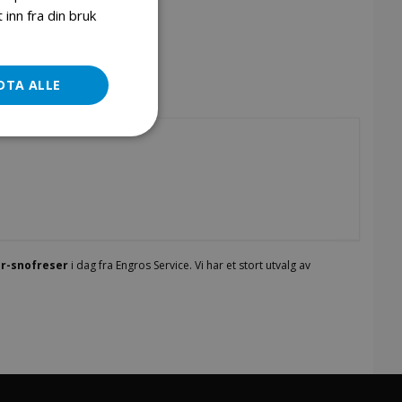
inn fra din bruk
DTA ALLE
r-snofreser
i dag fra Engros Service. Vi har et stort utvalg av