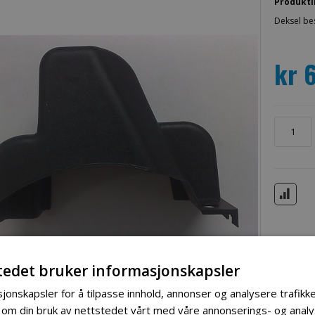
Produkti
Deksel be
kr 
tedet bruker informasjonskapsler
jonskapsler for å tilpasse innhold, annonser og analysere trafikke
 om din bruk av nettstedet vårt med våre annonserings- og ana