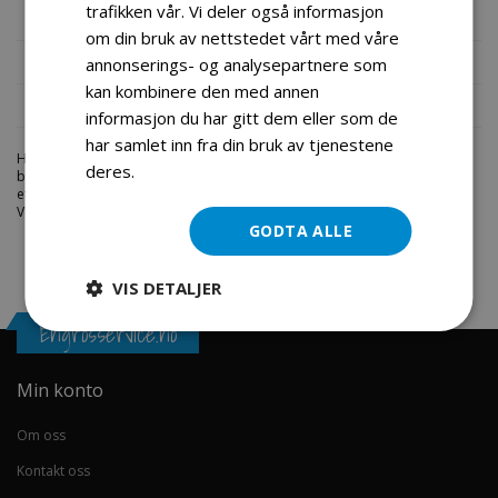
trafikken vår. Vi deler også informasjon
Mer informasjon
om din bruk av nettstedet vårt med våre
Produktomtaler
annonserings- og analysepartnere som
kan kombinere den med annen
Fil vedlegg
informasjon du har gitt dem eller som de
har samlet inn fra din bruk av tjenestene
Hos engrosservice.no får du kjøpt
friksjonshjul z136
til markedets
deres.
Les mer
beste priser. Bestill en
deler-snofreser
i dag fra Engros Service. Vi har
et stort utvalg av produkter innen: Hjem, sport og fritids segmentet.
Velkommen skal du være.
GODTA ALLE
VIS DETALJER
Engrosservice.no
Min konto
Om oss
Kontakt oss