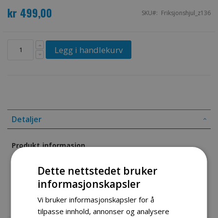
kr 499,00
SKU
Friksjonshjul_z136
Legg i handlekurv
Detaljer
Produkt informasjon
Friksjonshjul framdrift
Dette nettstedet bruker
informasjonskapsler
Gummi hardhet 60/95 Hvit/blank
Vi bruker informasjonskapsler for å
1stk
tilpasse innhold, annonser og analysere