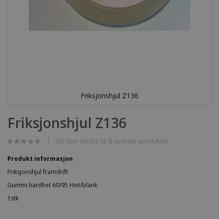
Friksjonshjul Z136
Gå
til
Friksjonshjul Z136
begynnelsen
av
bildegalleri
Bli den første til å omtale produktet
Produkt informasjon
Friksjonshjul framdrift
Gummi hardhet 60/95 Hvit/blank
1stk