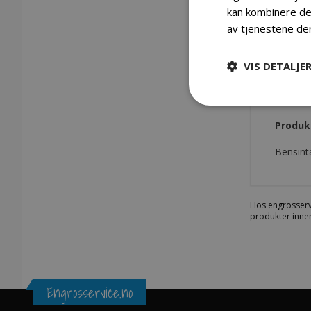
kan kombinere den
av tjenestene de
Gå
VIS DETALJE
til
begynnelsen
Detaljer
av
bildegalleri
Produk
Bensint
Hos engrosserv
produkter innen
Engrosservice.no