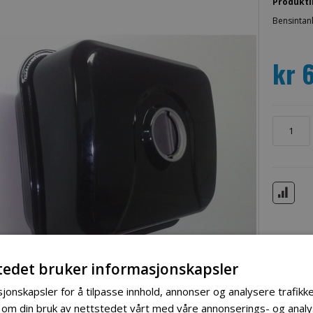
Produkti
Bensintank
kr 
tedet bruker informasjonskapsler
jonskapsler for å tilpasse innhold, annonser og analysere trafikke
 om din bruk av nettstedet vårt med våre annonserings- og ana