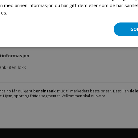
 med annen informasjon du har gitt dem eller som de har samlet 
res.
Les mer
Bensintank Z136
R
GO
Mer informasjon
Produktomtaler
Fil vedlegg
tinformasjon
ank uten lokk
ice.no får du kjøpt
bensintank z136
til markedets beste priser. Bestill en
dele
: Hjem, sport og fritids segmentet. Velkommen skal du være.