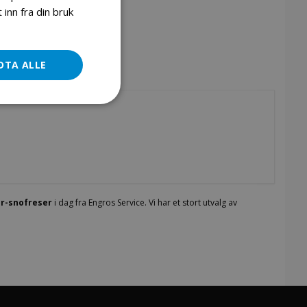
inn fra din bruk
DTA ALLE
r-snofreser
i dag fra Engros Service. Vi har et stort utvalg av