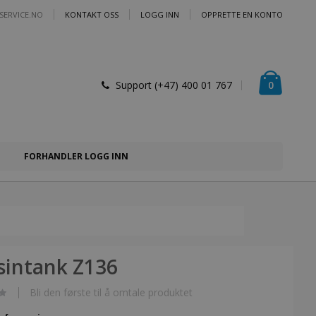
SERVICE.NO
KONTAKT OSS
LOGG INN
OPPRETTE EN KONTO
Handlek
varer
0
Support (+47) 400 01 767
FORHANDLER LOGG INN
sintank Z136
Bli den første til å omtale produktet