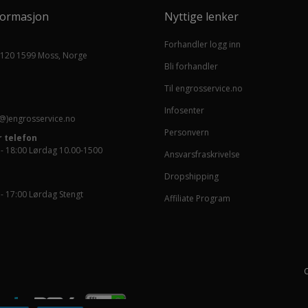
formasjon
Nyttige lenker
Forhandler logg inn
 120 1599 Moss, Norge
Bli forhandler
Til engrosservice.no
Infosenter
@)engrosservice.no
Personvern
 telefon
 - 18:00 Lørdag 10.00-1500
Ansvarsfraskrivelse
Dropshipping
 - 17:00 Lørdag Stengt
Affiliate Program