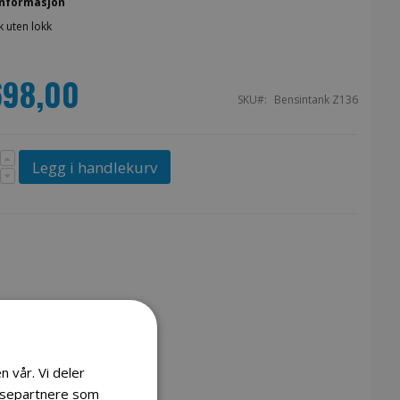
nformasjon
 uten lokk
698,00
SKU
Bensintank Z136
Legg i handlekurv
n vår. Vi deler
lysepartnere som