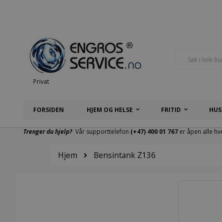
Hopp
til
innhold
Søk
Privat
FORSIDEN
HJEM OG HELSE
FRITID
HUS
Trenger du hjelp?
Vår supporttelefon
(+47) 400 01 767
er åpen alle hv
Hjem
Bensintank Z136
Gå
til
slutten
av
bildegalleri