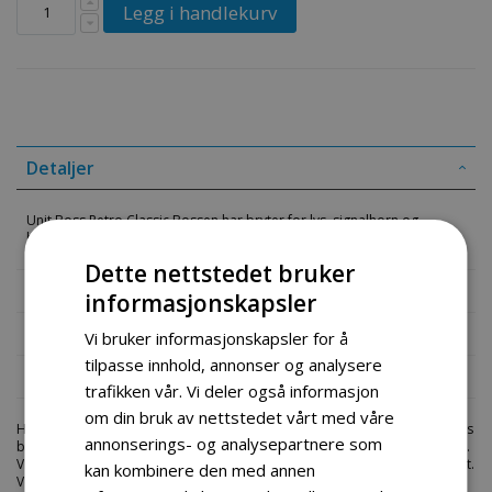
Legg i handlekurv
Detaljer
Unit Boss Retro Classic Bossen har bryter for lys, signalhorn og
blinkelys
Dette nettstedet bruker
Mer informasjon
informasjonskapsler
Produktomtaler
Vi bruker informasjonskapsler for å
tilpasse innhold, annonser og analysere
Fil vedlegg
trafikken vår. Vi deler også informasjon
om din bruk av nettstedet vårt med våre
Hos engrosservice.no får du kjøpt
unit boss retro classic
til markedets
annonserings- og analysepartnere som
beste priser. Bestill en
deler-moped-scootere
i dag fra Engros Service.
Vi har et stort utvalg av produkter innen: Hjem, sport og fritids segmentet.
kan kombinere den med annen
Velkommen skal du være.