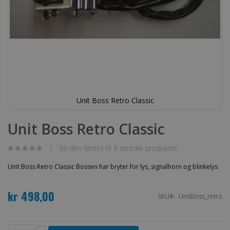
Unit Boss Retro Classic
Gå
til
Unit Boss Retro Classic
begynnelsen
av
bildegalleri
Bli den første til å omtale produktet
Unit Boss Retro Classic Bossen har bryter for lys, signalhorn og blinkelys
kr 498,00
SKU
UnitBoss_retro