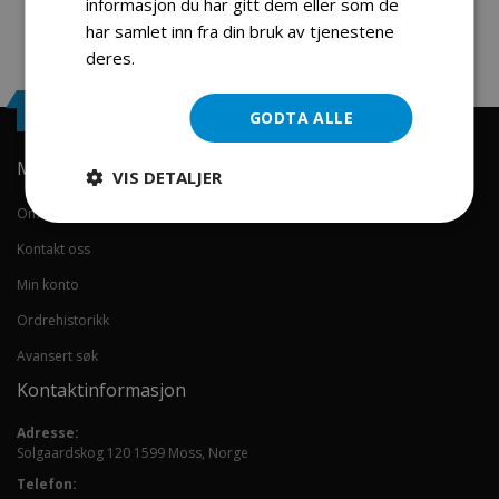
informasjon du har gitt dem eller som de
har samlet inn fra din bruk av tjenestene
deres.
Les mer
Engrosservice.no
GODTA ALLE
Min konto
VIS DETALJER
Om oss
Kontakt oss
Min konto
Ordrehistorikk
Avansert søk
Kontaktinformasjon
Adresse:
Solgaardskog 120 1599 Moss, Norge
Telefon: