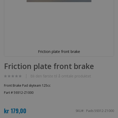
Friction plate front brake
Gå
til
Friction plate front brake
begynnelsen
av
bildegalleri
Bli den første til å omtale produktet
Front Brake Pad skyteam 125cc
Part # 59312-Z1000
kr 179,00
SKU
Pads 59312-Z1000