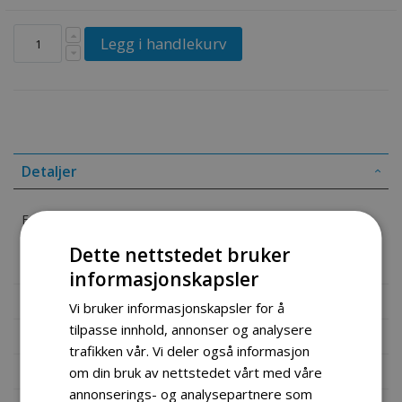
Legg i handlekurv
Detaljer
Front Brake Pad
Dette nettstedet bruker
Part # 59312-Z1000
informasjonskapsler
Mer informasjon
Vi bruker informasjonskapsler for å
tilpasse innhold, annonser og analysere
Produktomtaler
trafikken vår. Vi deler også informasjon
Fil vedlegg
om din bruk av nettstedet vårt med våre
annonserings- og analysepartnere som