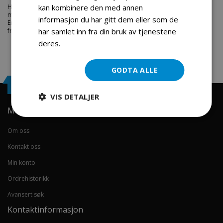
Hos engrosservice.no får du kjøpt
friction plate front brake
til
kan kombinere den med annen
markedets beste priser. Bestill en
deler-moped-scootere
i dag fra
informasjon du har gitt dem eller som de
Engros Service. Vi har et stort utvalg av produkter innen: Hjem, sport og
fritids segmentet. Velkommen skal du være.
har samlet inn fra din bruk av tjenestene
deres.
Les mer
GODTA ALLE
Engrosservice.no
VIS DETALJER
Min konto
Om oss
Kontakt oss
Min konto
Ordrehistorikk
Avansert søk
Kontaktinformasjon