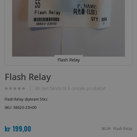
Flash Relay
Gå
til
Flash Relay
begynnelsen
av
bildegalleri
Bli den første til å omtale produktet
Flash Relay skyteam 50cc
SKU: 38620-23H00
kr 199,00
SKU
Flash Relay