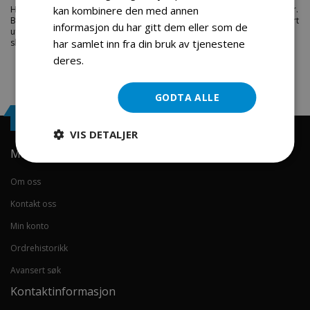
Hos engrosservice.no får du kjøpt
flasher led
til markedets beste priser.
kan kombinere den med annen
Bestill en
deler-moped-scootere
i dag fra Engros Service. Vi har et stort
informasjon du har gitt dem eller som de
utvalg av produkter innen: Hjem, sport og fritids segmentet. Velkommen
skal du være.
har samlet inn fra din bruk av tjenestene
deres.
Les mer
GODTA ALLE
Engrosservice.no
VIS DETALJER
Min konto
Om oss
Kontakt oss
Min konto
Ordrehistorikk
Avansert søk
Kontaktinformasjon