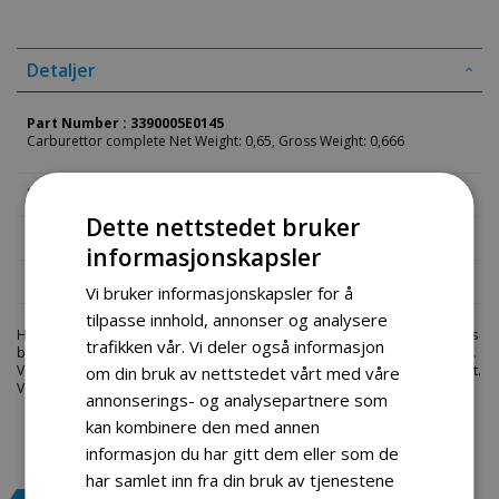
Detaljer
Part Number : 3390005E0145
Carburettor complete Net Weight: 0,65, Gross Weight: 0,666
Mer informasjon
Dette nettstedet bruker
Produktomtaler
informasjonskapsler
Fil vedlegg
Vi bruker informasjonskapsler for å
tilpasse innhold, annonser og analysere
Hos engrosservice.no får du kjøpt
carburettor complete
til markedets
trafikken vår. Vi deler også informasjon
beste priser. Bestill en
deler-moped-scootere
i dag fra Engros Service.
Vi har et stort utvalg av produkter innen: Hjem, sport og fritids segmentet.
om din bruk av nettstedet vårt med våre
Velkommen skal du være.
annonserings- og analysepartnere som
kan kombinere den med annen
informasjon du har gitt dem eller som de
har samlet inn fra din bruk av tjenestene